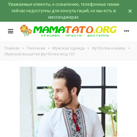
Уважаемые клиенты, к сожалению, телефонные линии
×
сейчас недоступны для консультаций, но мы есть
в
мессенджерах
Главная
>
Папочкам
>
Мужская одежда
>
Футболки и майки
>
Мужская вышитая футболка мод.107