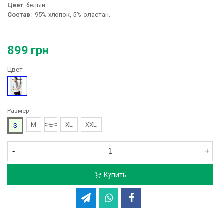
Цвет
: белый.
Состав
: 95% хлопок, 5% эластан.
899 грн
Цвет
Белый
Размер
M
L
XL
XXL
S
-
+
Купить