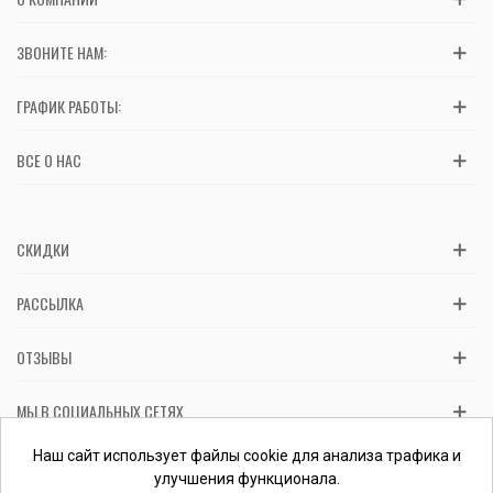
ЗВОНИТЕ НАМ:
ГРАФИК РАБОТЫ:
ВСЕ О НАС
СКИДКИ
РАССЫЛКА
ОТЗЫВЫ
МЫ В СОЦИАЛЬНЫХ СЕТЯХ
Вас обслуживает ФЛП Косташ С.И., номер записи в ЕГР 2 673 000
Наш сайт использует файлы cookie для анализа трафика и
0000 057597 от 06.01.2017.
Проверить ФЛП
улучшения функционала.