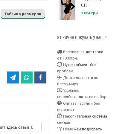
CH
1 064 грн
Таблица размеров
9 ПРИЧИН ПОКУПАТЬ У НАС:
Бесплатная
доставка
от 1000грн.
Нужен
обмен
- без
проблем
Доставка почти по
всему миру
Удобные
способы оплаты
на выбор
Оплата частями без
переплат
Накопительная
система
скидок
вит здесь отзыв
Поможем
подобрать