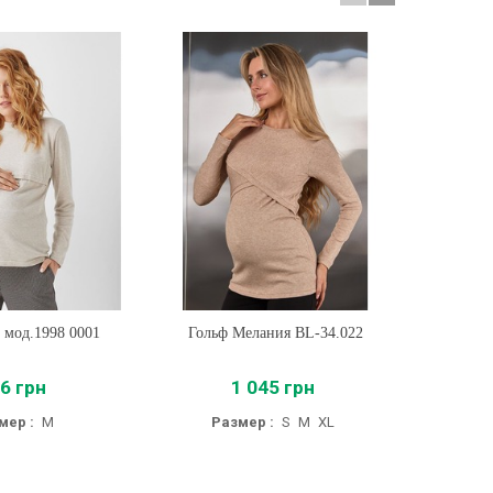
 мод.1998 0001
ть
Гольф Мелания BL-34.022
Купить
Теплы
6 грн
1 045 грн
мер :
M
Размер :
S
M
XL