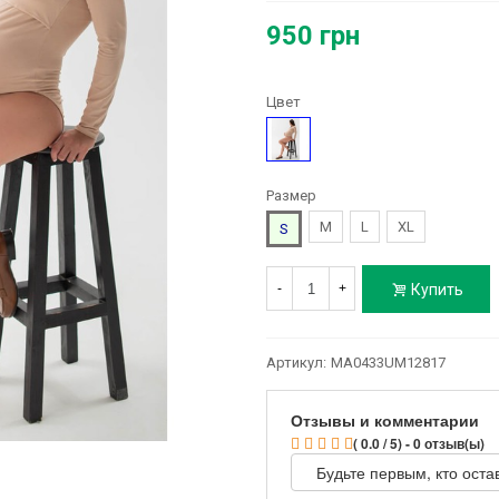
950 грн
Цвет
Бежевый
Размер
M
L
XL
S
Купить
-
+
Артикул:
MA0433UM12817
Отзывы и комментарии
( 0.0 / 5) - 0 отзыв(ы)
Будьте первым, кто оста