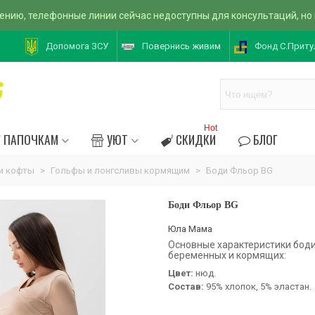
ению, телефонные линии сейчас недоступны для консультаций, но
Допомога ЗСУ
Повернись живим
Фонд С.Приту
Hot
ПАПОЧКАМ
УЮТ
СКИДКИ
БЛОГ
и кофты
>
Гольфы и лонгсливы кормящим
>
Боди Фльор BG
Боди Фльор BG
Юла Мама
Основные характеристики боди
беременных и кормящих:
Цвет:
нюд.
Состав:
95% хлопок, 5% эластан.