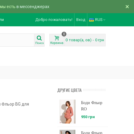
×
 мы есть
в мессенджерах
ли
Добро пожаловать!
Вход
RUS
0
0
товар(а, ов)
-
0 грн
Корзина
Поиск
ДРУГИЕ ЦВЕТА
Боди Фльор
 Фльор BG для
RO
950 грн
Боди Фльор