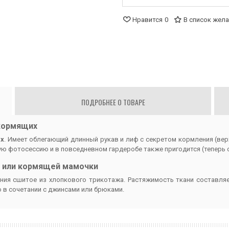
Нравится
0
В список жел
ПОДРОБНЕЕ О ТОВАРЕ
 кормящих
их
. Имеет облегающий длинный рукав и лиф с секретом кормления (вер
 фотосессию и в повседневном гардеробе также пригодится (теперь с
й или кормящей мамочки
ия сшитое из хлопкового трикотажа. Растяжимость ткани составляет 
о в сочетании с джинсами или брюками.