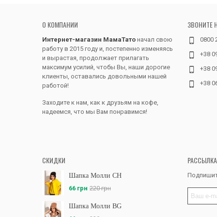
О КОМПАНИИ
ЗВОНИТЕ 
Интернет-магазин МамаТато
начал свою
0800 
работу в 2015 году и, постепенно изменяясь
+38 0
и вырастая, продолжает прилагать
максимум усилий, чтобы Вы, наши дорогие
+38 0
клиенты, оставались довольными нашей
+38 0
работой!
Заходите к нам, как к друзьям на кофе,
надеемся, что мы Вам понравимся!
СКИДКИ
РАССЫЛКА
Подпишит
Шапка Молли CH
66 грн
220 грн
Шапка Молли BG