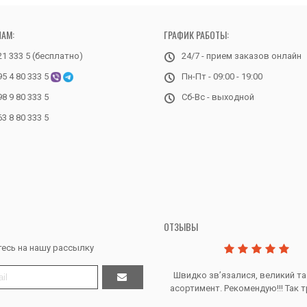
НАМ:
ГРАФИК РАБОТЫ:
21 333 5 (бесплатно)
24/7 - прием заказов онлайн
95 4 80 333 5
Пн-Пт - 09:00 - 19:00
98 9 80 333 5
Сб-Вс - выходной
63 8 80 333 5
ОТЗЫВЫ
есь на нашу рассылку
Дякую за все, продавець супер.
Швидко звʼязалися, великий та
асортимент. Рекомендую!!! Так т
Тетяна Ж. - Кривий ріг, Україна