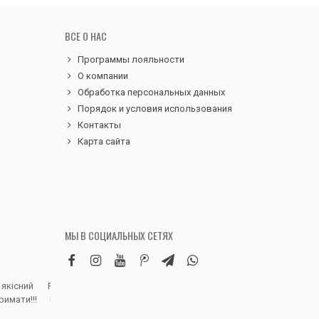
ВСЕ О НАС
Программы лояльности
О компании
Обработка персональных данных
Порядок и условия использования
Контакты
Карта сайта
МЫ В СОЦИАЛЬНЫХ СЕТЯХ
 якісний
Робила замовлення дитячих вельветових
Чудовий сервіс, 
римати!!!
штанів. Дуже вдячна магазину, доставка
надіслали замовле
швидка, якість виробу висока, розмір