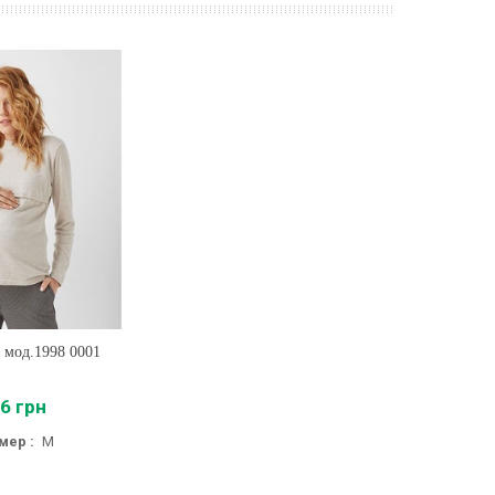
 мод.1998 0001
ть
6 грн
мер :
M