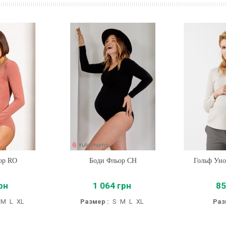
ор RO
Боди Фльор CH
Купить
Гольф Уно
Купи
рн
1 064 грн
85
M
L
XL
Размер :
S
M
L
XL
Раз