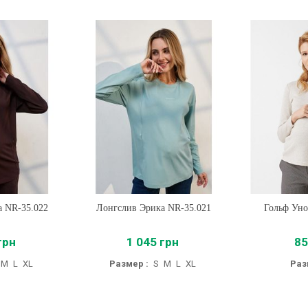
а NR-35.022
Лонгслив Эрика NR-35.021
Купить
Гольф Уно
Купи
грн
1 045 грн
85
M
L
XL
Размер :
S
M
L
XL
Раз