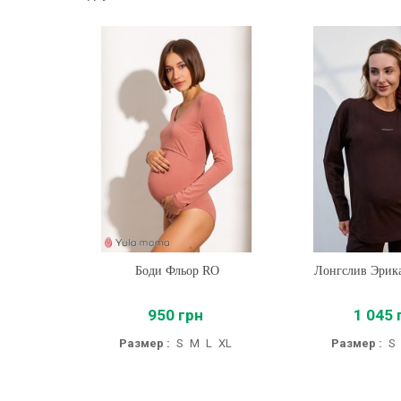
Боди Фльор RO
Купить
Лонгслив Эрик
Купить
950 грн
1 045 
Размер :
S
M
L
XL
Размер :
S