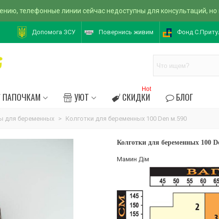
ению, телефонные линии сейчас недоступны для консультаций, но
Допомога ЗСУ
Повернись живим
Фонд С.Приту
Hot
ПАПОЧКАМ
УЮТ
СКИДКИ
БЛОГ
ы для беременных
>
Колготки для беременных 100 Den м.590
Колготки для беременных 100 D
Мамин Дім