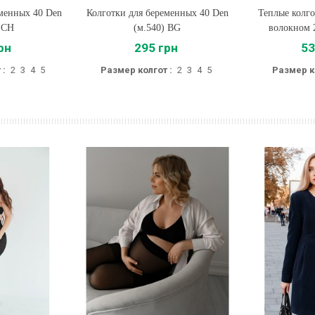
еменных 40 Den
Колготки для беременных 40 Den
Купить
Теплые колго
Купи
) CH
(м.540) BG
волокном 2
рн
295 грн
53
 :
2
3
4
5
Размер колгот :
2
3
4
5
Размер к