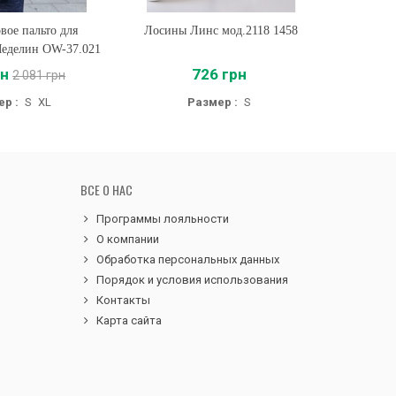
ое пальто для
ть
Лосины Линс мод.2118 1458
Купить
Леггин
еделин OW-37.021
рн
726 грн
69
2 081 грн
р :
S
XL
Размер :
S
Р
ВСЕ О НАС
Программы лояльности
О компании
Обработка персональных данных
Порядок и условия использования
Контакты
Карта сайта