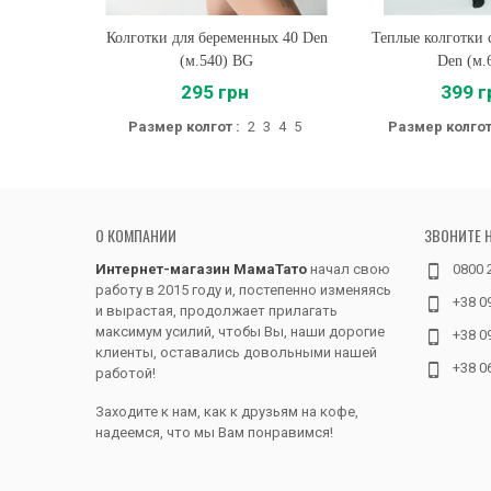
Колготки для беременных 40 Den
Купить
Теплые колготки 
Купить
(м.540) BG
Den (м.
295 грн
399 г
Размер колгот :
2
3
4
5
Размер колгот
О КОМПАНИИ
ЗВОНИТЕ 
Интернет-магазин МамаТато
начал свою
0800 
работу в 2015 году и, постепенно изменяясь
+38 0
и вырастая, продолжает прилагать
максимум усилий, чтобы Вы, наши дорогие
+38 0
клиенты, оставались довольными нашей
+38 0
работой!
Заходите к нам, как к друзьям на кофе,
надеемся, что мы Вам понравимся!