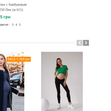
тки с бамбуковым
ть
50 Den (м.615)
5 грн
олгот :
3
4
5
SALE
-1 769 грн