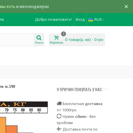
×
 мы есть
в мессенджерах
ли
Добро пожаловать!
Вход
RUS
0
0
товар(а, ов)
-
0 грн
Корзина
Поиск
en м.590
9 ПРИЧИН ПОКУПАТЬ У НАС:
Бесплатная
доставка
от 1000грн.
Нужен
обмен
- без
проблем
Доставка почти по