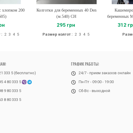
с хлопком 200
Колготки для беременных 40 Den
Купить
Кашемиров
Купи
605)
(м.540) CH
беременных М
рн
295 грн
312 г
 :
2
3
4
5
Размер колгот :
2
3
4
5
Разме
НАМ:
ГРАФИК РАБОТЫ:
21 333 5 (бесплатно)
24/7 - прием заказов онлайн
95 4 80 333 5
Пн-Пт - 09:00 - 19:00
98 9 80 333 5
Сб-Вс - выходной
63 8 80 333 5