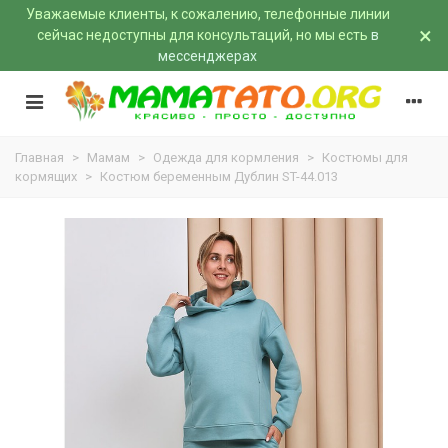
Уважаемые клиенты, к сожалению, телефонные линии
×
сейчас недоступны для консультаций, но мы есть
в
мессенджерах
Главная
>
Мамам
>
Одежда для кормления
>
Костюмы для
кормящих
>
Костюм беременным Дублин ST-44.013