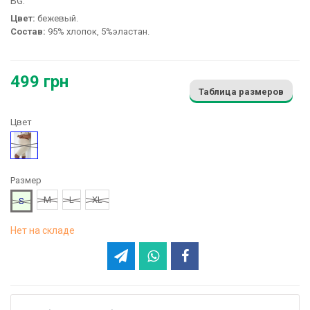
BG:
Цвет:
бежевый.
Состав:
95% хлопок, 5%эластан.
499 грн
Таблица размеров
Цвет
Бежевый
Размер
M
L
XL
S
Нет на складе