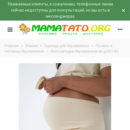
Уважаемые клиенты, к сожалению, телефонные линии
×
сейчас недоступны для консультаций, но мы есть
в
мессенджерах
Главная
>
Мамам
>
Одежда для беременных
>
Лосины и
леггинсы беременным
>
Велосипедки беременным мод.637 BG