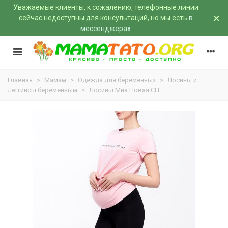
Уважаемые клиенты, к сожалению, телефонные линии
×
сейчас недоступны для консультаций, но мы есть
в
мессенджерах
Главная
>
Мамам
>
Одежда для беременных
>
Лосины и
леггинсы беременным
>
Лосины Миа Новая CH