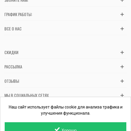
ГРАФИК РАБОТЫ:
ВСЕ О НАС
СКИДКИ
РАССЫЛКА
ОТЗЫВЫ
МЫ В СОЦИАЛЬНЫХ СЕТЯХ
Вас обслуживает ФЛП Косташ С.И., номер записи в ЕГР 2 673 000
Наш сайт использует файлы cookie для анализа трафика и
0000 057597 от 06.01.2017.
Проверить ФЛП
улучшения функционала.
Хорошо