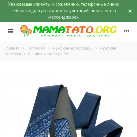
Уважаемые клиенты, к сожалению, телефонные линии
×
сейчас недоступны для консультаций, но мы есть
в
мессенджерах
Главная
>
Папочкам
>
Мужские аксессуары
>
Мужские
галстуки
>
Вышитый галстук 722