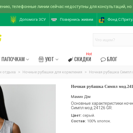
ению, телефонные линии сейчас недоступны для консультаций, но
Допомога ЗСУ
Повернись живим
Фонд С.Приту
Hot
ПАПОЧКАМ
УЮТ
СКИДКИ
БЛОГ
и отдыха
>
Ночные рубашки для кормления
>
Ночная рубашка Симпл 
Ночная рубашка Симпл мод.24
Мамин Дім
Основные характеристики ноч
Симпл мод.24126 GR:
Цвет:
серый.
Состав:
100% хлопок.