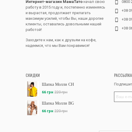
Интернет-магазин МамаТато
начал свою
0800 
работу в 2015 году и, постепенно изменяясь
+38 0
и вырастая, продолжает прилагать
максимум усилий, чтобы Вы, наши дорогие
+38 0
клиенты, оставались довольными нашей
+38 0
работой!
Заходите к нам, как к друзьям на кофе,
надеемся, что мы Вам понравимся!
СКИДКИ
РАССЫЛКА
Подпишит
Шапка Молли CH
66 грн
220 грн
Шапка Молли BG
66 грн
220 грн