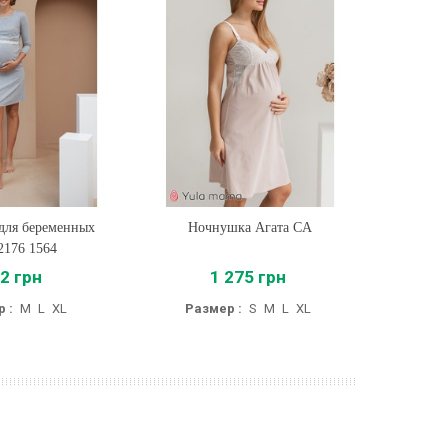
для беременных
ть
Ночнушка Агата CA
Купить
Ночну
2176 1564
2 грн
1 275 грн
 :
M
L
XL
Размер :
S
M
L
XL
Ра