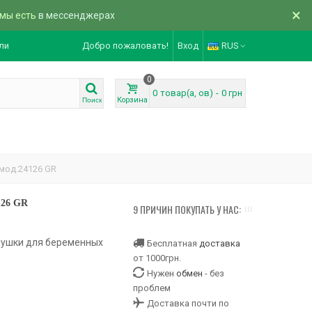
×
 мы есть
в мессенджерах
ли
Добро пожаловать!
Вход
RUS
0
0
товар(а, ов)
-
0 грн
Корзина
Поиск
мод.24126 GR
126 GR
9 ПРИЧИН ПОКУПАТЬ У НАС:
нушки для беременных
Бесплатная
доставка
от 1000грн.
Нужен
обмен
- без
проблем
Доставка почти по