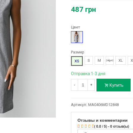
487 грн
Цвет
Серый
Размер
S
M
L
XL
X
XS
Отправка 1-3 дня
Купить
-
+
Артикул:
MA0406MD12848
Отзывы и комментарии
( 0.0 / 5) - 0 отзыв(ы)