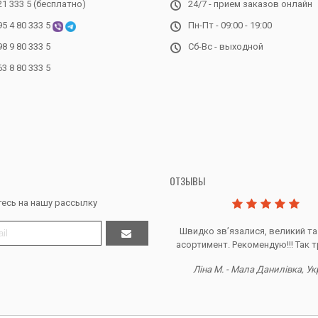
21 333 5 (бесплатно)
24/7 - прием заказов онлайн
95 4 80 333 5
Пн-Пт - 09:00 - 19:00
98 9 80 333 5
Сб-Вс - выходной
63 8 80 333 5
ОТЗЫВЫ
есь на нашу рассылку
Дякую за все, продавець супер.
Швидко звʼязалися, великий та
асортимент. Рекомендую!!! Так т
Тетяна Ж. - Кривий ріг, Україна
Ліна М. - Мала Данилівка, Ук