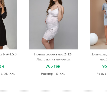
а NW-1.5.8
Ночная сорочка мод.24124
Купить
Ночнушка 
Купи
Листочки на молочном
мод.
рн
765 грн
95
L
XL
XXL
Размер :
S
XXL
Размер