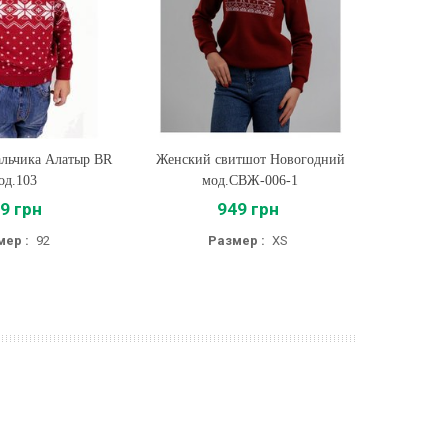
альчика Алатыр BR
ть
Женский свитшот Новогодний
Купить
Мужской
од.103
мод.СВЖ-006-1
м
9 грн
949 грн
мер :
92
Размер :
XS
Р