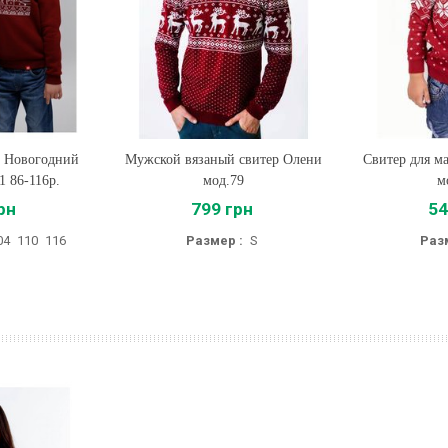
т Новогодний
Мужской вязаный свитер Олени
Купить
Свитер для м
Купи
1 86-116р.
мод.79
м
рн
799 грн
54
04
110
116
Размер :
S
Раз