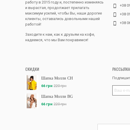
работу в 2015 году и, постепенно изменяясь
+38 0
и вырастая, продолжает прилагать
максимум усилий, чтобы Вы, наши дорогие
+38 0
клиенты, оставались довольными нашей
+38 0
работой!
Заходите к нам, как к друзьям на кофе,
надеемся, что мы Вам понравимся!
СКИДКИ
РАССЫЛКА
Подпишит
Шапка Молли CH
66 грн
220 грн
Шапка Молли BG
66 грн
220 грн