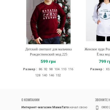
Детский свитшот для мальчика
Купить
Женское худи Ро
Купить
Рождественский мод.225
Ёлка мо
599 грн
799 г
Размер :
86
92
98
104
110
116
Размер :
XS
128
140
146
152
О КОМПАНИИ
ЗВОНИТЕ 
Интернет-магазин МамаТато
начал свою
0800 