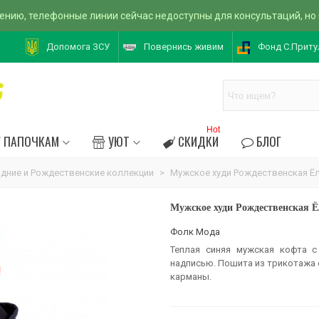
ению, телефонные линии сейчас недоступны для консультаций, но
Допомога ЗСУ
Повернись живим
Фонд С.Приту
Hot
ПАПОЧКАМ
УЮТ
СКИДКИ
БЛОГ
дние и Рождественские коллекции
>
Мужское худи Рождественская Ёл
Мужское худи Рождественская Ё
Фолк Мода
Теплая синяя мужская кофта 
надписью. Пошита из трикотажа 
карманы.