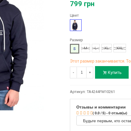
799 грн
Цвет
Синий
Размер
M
L
XL
XXL
S
Этот размер заканчивается. То
Купить
-
+
Артикул:
TA4244FM10261
Отзывы и комментарии
( 0.0 / 5) - 0 отзыв(ы)
Будьте первым, кто оста