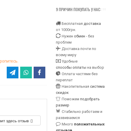
9 ПРИЧИН ПОКУПАТЬ У НАС:
Бесплатная
доставка
от 1000грн.
Нужен
обмен
- без
проблем
Доставка почти по
всему миру
ропитесь.
Удобные
способы оплаты
на выбор
Оплата частями без
переплат
Накопительная
система
скидок
Поможем
подобрать
размер
Стабильно работаем и
развиваемся
вит здесь отзыв
Много
положительных
отзывов