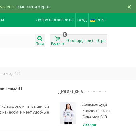
×
 мы есть
в мессенджерах
ли
Добро пожаловать!
Вход
RUS
0
0
товар(а, ов)
-
0 грн
Корзина
Поиск
ка мод.611
лка мод.611
ДРУГИЕ ЦВЕТА
Женское худи
с капюшоном и вышитой
Рождественская
с начесом. Имеет удобные
Ёлка мод.610
799 грн