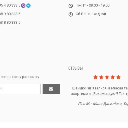
95 4 80 333 5
Пн-Пт - 09:00 - 19:00
98 9 80 333 5
Сб-Вс - выходной
63 8 80 333 5
ОТЗЫВЫ
есь на нашу рассылку
Дякую за все, продавець супер.
Швидко звʼязалися, великий та
асортимент. Рекомендую!!! Так т
Тетяна Ж. - Кривий ріг, Україна
Ліна М. - Мала Данилівка, Ук