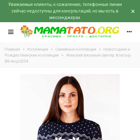
Уважаемые клиенты, к сожалению, телефонные линии
×
сейчас недоступны для консультаций, но мы есть
в
мессенджерах
Главная
>
Коллекции
>
Семейные коллекции
>
Новогодние и
Рождественские коллекции
>
Женский вязаный свитер Алатыр
BB мод.6204