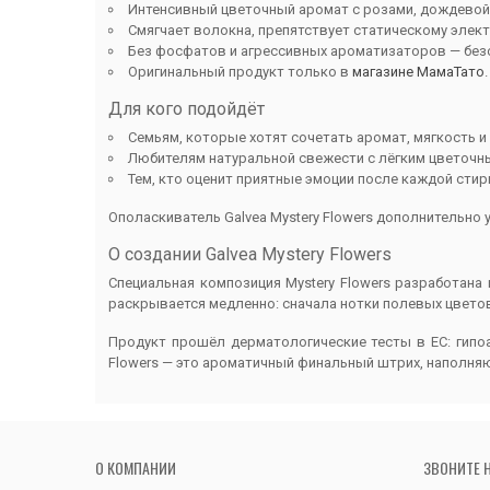
Интенсивный цветочный аромат с розами, дождевой
Смягчает волокна, препятствует статическому элект
Без фосфатов и агрессивных ароматизаторов — без
Оригинальный продукт только в
магазине МамаТато
.
Для кого подойдёт
Семьям, которые хотят сочетать аромат, мягкость и
Любителям натуральной свежести с лёгким цветочн
Тем, кто оценит приятные эмоции после каждой стир
Ополаскиватель Galvea Mystery Flowers дополнительно
О создании Galvea Mystery Flowers
Специальная композиция Mystery Flowers разработана
раскрывается медленно: сначала нотки полевых цветов
Продукт прошёл дерматологические тесты в ЕС: гипоал
Flowers — это ароматичный финальный штрих, наполня
О КОМПАНИИ
ЗВОНИТЕ 