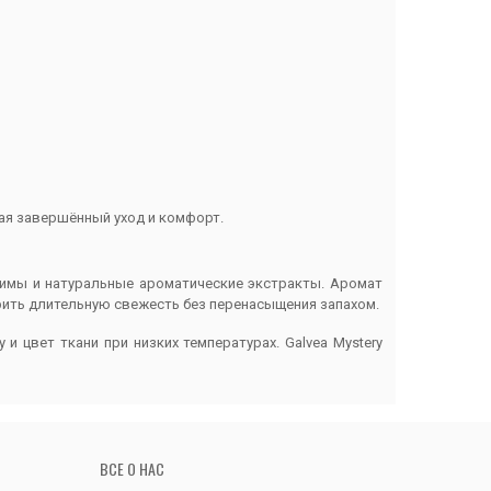
гая завершённый уход и комфорт.
нзимы и натуральные ароматические экстракты. Аромат
арить длительную свежесть без перенасыщения запахом.
и цвет ткани при низких температурах. Galvea Mystery
ВСЕ О НАС