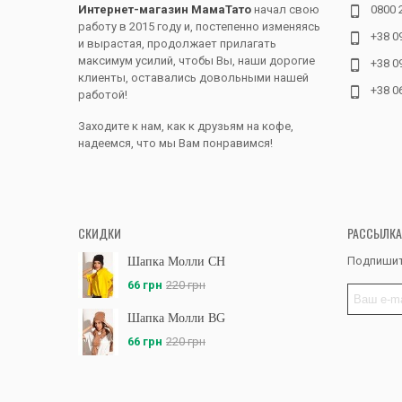
Интернет-магазин МамаТато
начал свою
0800 
работу в 2015 году и, постепенно изменяясь
+38 0
и вырастая, продолжает прилагать
максимум усилий, чтобы Вы, наши дорогие
+38 0
клиенты, оставались довольными нашей
+38 0
работой!
Заходите к нам, как к друзьям на кофе,
надеемся, что мы Вам понравимся!
СКИДКИ
РАССЫЛКА
Подпишит
Шапка Молли CH
66 грн
220 грн
Шапка Молли BG
66 грн
220 грн