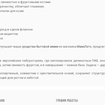
 свежестью и фруктовыми нотами.
ричеству, облегчает глажение.
опасен для кожи.
 уход в одном флаконе.
ым акцентом.
ки.
 улучшает ваши
средства бытовой химии
из магазина
МамаТато
, предла
 в европейских лабораториях, где синтезировали деликатные ПАВ, э
, затем свежесть фруктов, и в завершении — нежная база. Задача — д
лергенный, совместим с чувствительной кожей, сохраняет структуру 
ющий дом уютом и заботой.
НАМ:
ГРАФИК РАБОТЫ: