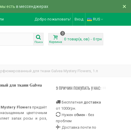
×
 мы есть
в мессенджерах
ли
Добро пожаловать!
Вход
RUS
0
0
товар(а, ов)
-
0 грн
Корзина
Поиск
рфюмированный для ткани Galvea Mystery Flowers, 1 л
ный для ткани Galvea
9 ПРИЧИН ПОКУПАТЬ У НАС:
Бесплатная
доставка
 Mystery Flowers
придаёт
от 1000грн.
 насыщенным цветочным
Нужен
обмен
- без
вляет запах росы и роз,
проблем
Доставка почти по