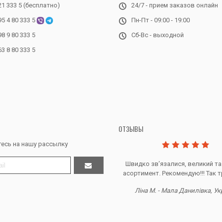
21 333 5 (бесплатно)
24/7 - прием заказов онлайн
95 4 80 333 5
Пн-Пт - 09:00 - 19:00
98 9 80 333 5
Сб-Вс - выходной
63 8 80 333 5
ОТЗЫВЫ
есь на нашу рассылку
Дякую за все, продавець супер.
Швидко звʼязалися, великий та
асортимент. Рекомендую!!! Так т
Тетяна Ж. - Кривий ріг, Україна
Ліна М. - Мала Данилівка, Ук