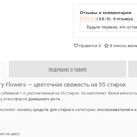
Отзывы и комментарии
( 0.0 / 5) - 0 отзыв(ы)
Будьте первым, кто оста
Нравится
0
В список жел
ПОДРОБНЕЕ О ТОВАРЕ
y Flowers — цветочная свежесть на 55 стирок
объёмом 1 л, рассчитанный на 55 стирок. Он наполняет бельё мягкос
рку атмосферой
домашнего уюта
.
ополняет линейку
средств для стирки
и категорию
ополаскивателей и 
мл на цикл.