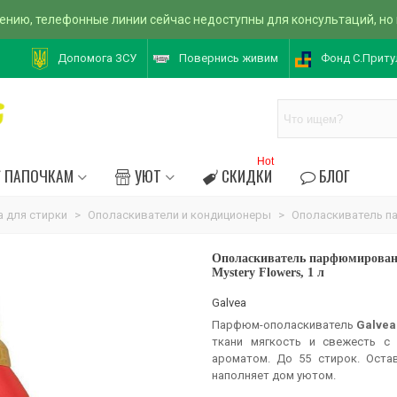
ению, телефонные линии сейчас недоступны для консультаций, но
Допомога ЗСУ
Повернись живим
Фонд С.Приту
Hot
ПАПОЧКАМ
УЮТ
СКИДКИ
БЛОГ
 для стирки
>
Ополаскиватели и кондиционеры
>
Ополаскиватель па
Ополаскиватель парфюмирован
Mystery Flowers, 1 л
Galvea
Парфюм-ополаскиватель
Galvea
ткани мягкость и свежесть с
ароматом. До 55 стирок. Оста
наполняет дом уютом.