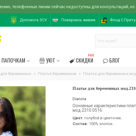
ению, телефонные линии сейчас недоступны для консультаций, но
Допомога ЗСУ
Повернись живим
Фонд С.Приту
Hot
ПАПОЧКАМ
УЮТ
СКИДКИ
БЛОГ
 для беременных
>
Платья беременным
>
Платье для беременных мод
Платье для беременных мод.231
Dianora
Основные характеристики пла
мод.2310 0516:
Цвет:
голубой в цветочек.
Состав:
100% хлопок.