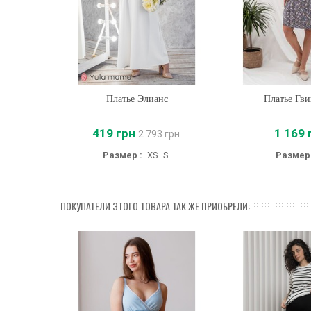
Платье Элианс
Купить
Платье Гв
Купить
419 грн
1 169 
2 793 грн
Размер :
XS
S
Размер 
ПОКУПАТЕЛИ ЭТОГО ТОВАРА ТАК ЖЕ ПРИОБРЕЛИ: