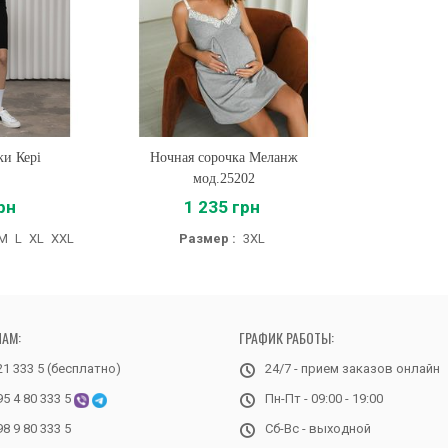
ки Кері
Ночная сорочка Меланж
Купить
мод.25202
рн
1 235 грн
M
L
XL
XXL
Размер :
3XL
НАМ:
ГРАФИК РАБОТЫ:
21 333 5 (бесплатно)
24/7 - прием заказов онлайн
95 4 80 333 5
Пн-Пт - 09:00 - 19:00
98 9 80 333 5
Сб-Вс - выходной