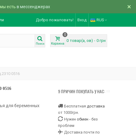
×
 мы есть
в мессенджерах
ли
Добро пожаловать!
Вход
RUS
0
0
товар(а, ов)
-
0 грн
Корзина
Поиск
.2310 0516
0 0516
9 ПРИЧИН ПОКУПАТЬ У НАС:
тья для беременных
Бесплатная
доставка
от 1000грн.
Нужен
обмен
- без
проблем
Доставка почти по