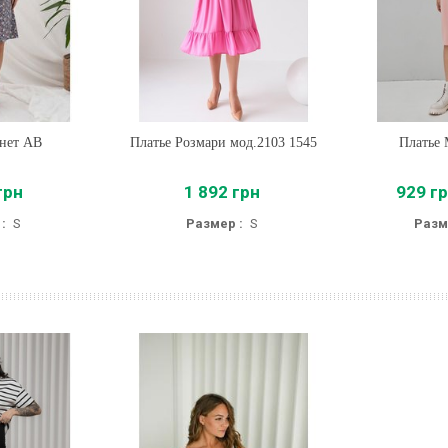
инет AB
Платье Розмари мод.2103 1545
Купить
Платье 
Купи
грн
1 892 грн
929 г
:
S
Размер :
S
Разм