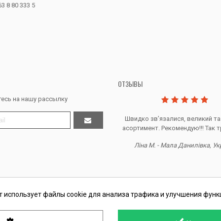
63 8 80 333 5
ОТЗЫВЫ
есь на нашу рассылку
Дякую за все, продавець супер.
Швидко звʼязалися, великий та
асортимент. Рекомендую!!! Так т
Тетяна Ж. - Кривий ріг, Україна
Ліна М. - Мала Данилівка, Ук
т использует файлы cookie для анализа трафика и улучшения функ
П Косташ С.И., номер записи в ЕГР 2 673 000 0000 057597 от 06.01.