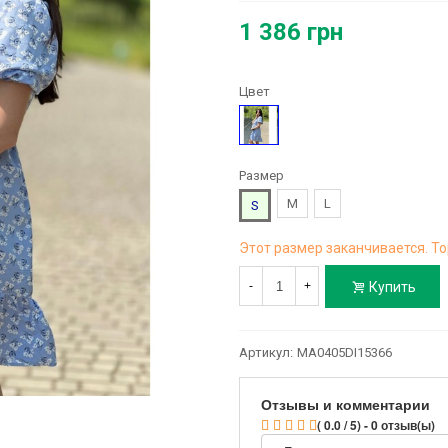
1 386 грн
Цвет
Рисунок
Размер
M
L
S
Этот размер заканчивается. То
Купить
-
+
Артикул:
MA0405DI15366
Отзывы и комментарии
( 0.0 / 5) - 0 отзыв(ы)