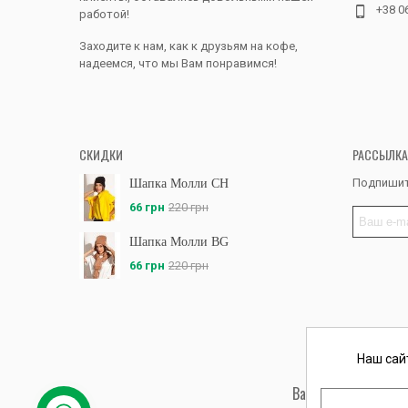
+38 0
работой!
Заходите к нам, как к друзьям на кофе,
надеемся, что мы Вам понравимся!
СКИДКИ
РАССЫЛКА
Подпишит
Шапка Молли CH
66 грн
220 грн
Шапка Молли BG
66 грн
220 грн
Наш сай
Вас обслуживает ФЛ