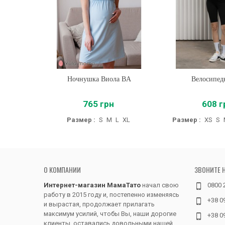
Ночнушка Виола BA
Купить
Велосипед
Купить
765 грн
608 г
Размер :
S
M
L
XL
Размер :
XS
S
О КОМПАНИИ
ЗВОНИТЕ 
Интернет-магазин МамаТато
начал свою
0800 
работу в 2015 году и, постепенно изменяясь
+38 0
и вырастая, продолжает прилагать
максимум усилий, чтобы Вы, наши дорогие
+38 0
клиенты, оставались довольными нашей