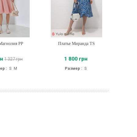
Магнолия PP
ть
Платье Миранда TS
Купить
П
рн
1 800 грн
71
1 327 грн
ер :
S
M
Размер :
S
Р