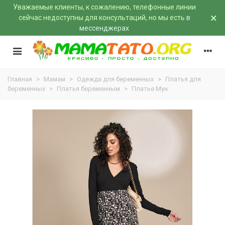
Уважаемые клиенты, к сожалению, телефонные линии
×
сейчас недоступны для консультаций, но мы есть
в
мессенджерах
Главная
>
Мамам
>
Одежда для беременных
>
Платья для
беременных
>
Платья беременным
>
Платье Мун