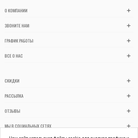
О КОМПАНИИ
ЗВОНИТЕ НАМ:
ГРАФИК РАБОТЫ:
ВСЕ О НАС
СКИДКИ
РАССЫЛКА
ОТЗЫВЫ
МЫ В СОЦИАЛЬНЫХ СЕТЯХ
Вас обслуживает ФЛП Косташ С.И., номер записи в ЕГР 2 673 000