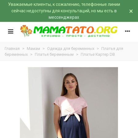
Уважаемые клиенты, к сожалению, телефонные линии
×
сейчас недоступны для консультаций, но мы есть
в
мессенджерах
Главная
>
Мамам
>
Одежда для беременных
>
Платья для
беременных
>
Платья беременным
>
Платье Картер DB