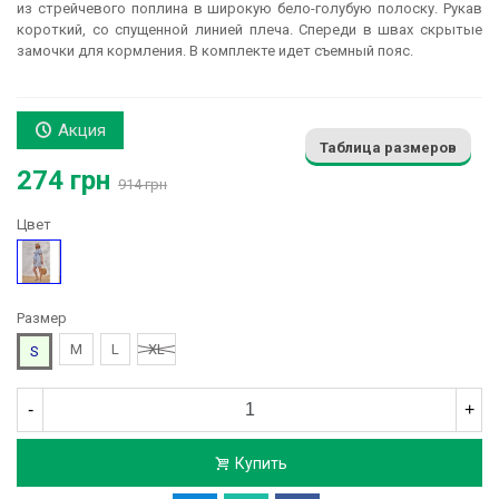
из стрейчевого поплина в широкую бело-голубую полоску. Рукав
короткий, со спущенной линией плеча. Спереди в швах скрытые
замочки для кормления. В комплекте идет съемный пояс.
Акция
Таблица размеров
274 грн
914 грн
Цвет
Голубой
Размер
M
L
XL
S
-
+
Купить