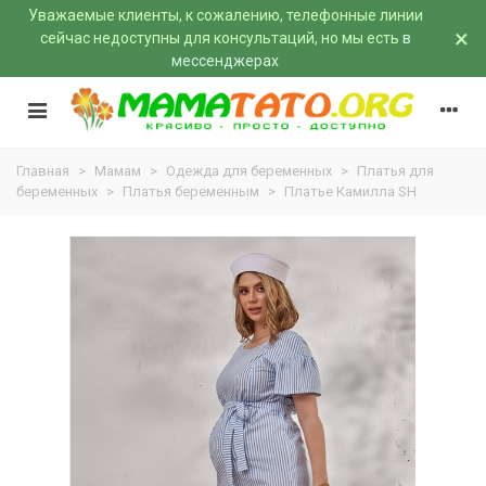
Уважаемые клиенты, к сожалению, телефонные линии
×
сейчас недоступны для консультаций, но мы есть
в
мессенджерах
Главная
>
Мамам
>
Одежда для беременных
>
Платья для
беременных
>
Платья беременным
>
Платье Камилла SH