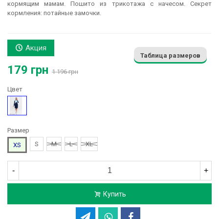
кормящим мамам. Пошито из трикотажа с начесом. Секрет
кормления: потайные замочки.
Акция
Таблица размеров
179 грн
1 196 грн
Цвет
Синий
Размер
S
M
L
XL
XS
-
+
Купить