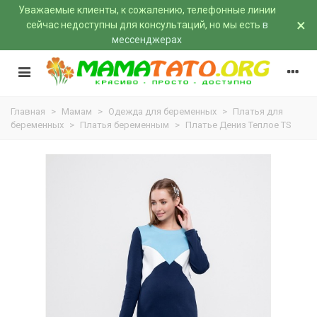
Уважаемые клиенты, к сожалению, телефонные линии
×
сейчас недоступны для консультаций, но мы есть
в
мессенджерах
Главная
>
Мамам
>
Одежда для беременных
>
Платья для
беременных
>
Платья беременным
>
Платье Дениз Теплое TS