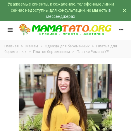
Уважаемые клиенты, к сожалению, телефонные линии
×
сейчас недоступны для консультаций, но мы есть
в
мессенджерах
Главная
>
Мамам
>
Одежда для беременных
>
Платья для
беременных
>
Платья беременным
>
Платье Романа YE