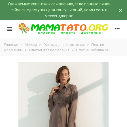
Уважаемые клиенты, к сожалению, телефонные линии
×
сейчас недоступны для консультаций, но мы есть
в
мессенджерах
Главная
>
Мамам
>
Одежда для кормления
>
Платья
кормящим
>
Платья для кормления
>
Платье Сабрина BG