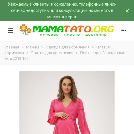
Уважаемые клиенты, к сожалению, телефонные линии
×
сейчас недоступны для консультаций, но мы есть
в
мессенджерах
Главная
>
Мамам
>
Одежда для кормления
>
Платья
кормящим
>
Платья для кормления
>
Платье для беременных
мод.2218 1604