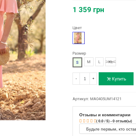
1 359 грн
Цвет
Розовый
Размер
M
L
XL
S
Купить
-
+
Артикул:
MA0405UM14121
Отзывы и комментарии
( 0.0 / 5) - 0 отзыв(ы)
Будьте первым, кто оста