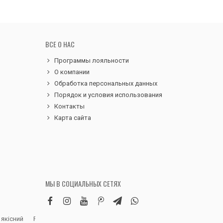
ВСЕ О НАС
Программы лояльности
О компании
Обработка персональных данных
Порядок и условия использования
Контакты
Карта сайта
МЫ В СОЦИАЛЬНЫХ СЕТЯХ
 якісний
Робила замовлення дитячих вельветових
Чудовий сервіс, 