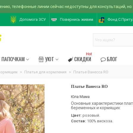
ению, телефонные линии сейчас недоступны для консультаций, но
Допомога ЗСУ
Повернись живим
Фонд С.Приту
Hot
ПАПОЧКАМ
УЮТ
СКИДКИ
БЛОГ
кормящим
>
Платья для кормления
>
Платье Ванесса RO
Платье Ванесса RO
Юла Мама
Основные характеристики плат
беременных и кормящих:
Цвет:
розовый.
Состав:
100% вискоза.