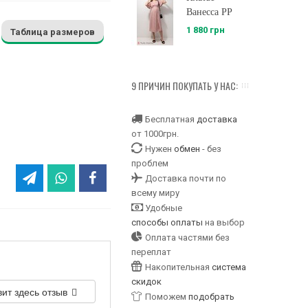
Ванесса PP
1 880 грн
Таблица размеров
9 ПРИЧИН ПОКУПАТЬ У НАС:
Бесплатная
доставка
от 1000грн.
Нужен
обмен
- без
проблем
Доставка почти по
всему миру
Удобные
способы оплаты
на выбор
Оплата частями без
переплат
Накопительная
система
скидок
вит здесь отзыв
Поможем
подобрать