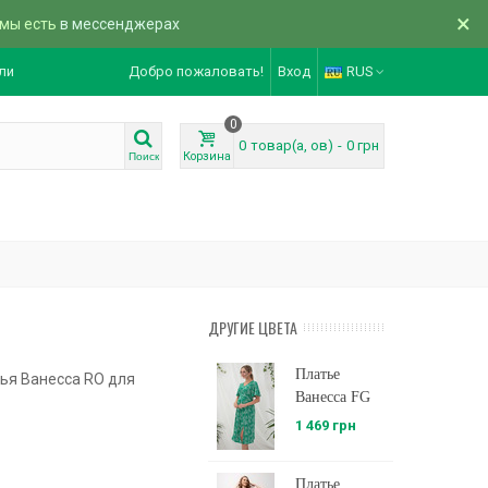
×
 мы есть
в мессенджерах
ли
Добро пожаловать!
Вход
RUS
0
0
товар(а, ов)
-
0 грн
Корзина
Поиск
ДРУГИЕ ЦВЕТА
Платье
ья Ванесса RO для
Ванесса FG
1 469 грн
Платье