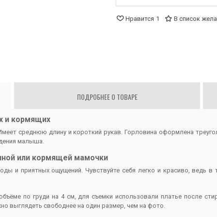
Нравится
1
В список жел
ПОДРОБНЕЕ О ТОВАРЕ
х и кормящих
 Имеет среднюю длину и короткий рукав. Горловина оформлена треуго
ждения малыша.
нной или кормящей мамочки
ды и приятных ощущений. Чувствуйте себя легко и красиво, ведь в 
 объёме по груди на 4 см, для съемки использовали платье после сти
но выглядеть свободнее на один размер, чем на фото.