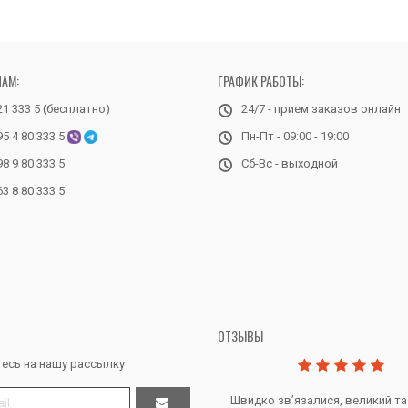
НАМ:
ГРАФИК РАБОТЫ:
21 333 5 (бесплатно)
24/7 - прием заказов онлайн
95 4 80 333 5
Пн-Пт - 09:00 - 19:00
98 9 80 333 5
Сб-Вс - выходной
63 8 80 333 5
ОТЗЫВЫ
есь на нашу рассылку
Дякую за все, продавець супер.
Швидко звʼязалися, великий та