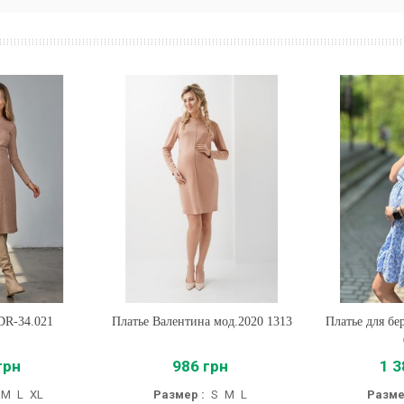
DR-34.021
Платье Валентина мод.2020 1313
Купить
Платье для бе
Купи
грн
986 грн
1 3
M
L
XL
Размер :
S
M
L
Разме