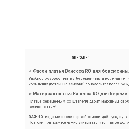
ОПИСАНИЕ
⭐️
Фасон платья Ванесса RO для беременны
Удобное
розовое платье беременным и кормящим
.
кормления (потайные замочки) понадобится после ро
⭐️
Материал платья Ванесса RO для береме
Платье беременным со штапеля дарит максимум свобо
великолепным!
ВАЖНО
: изделие после первой стирки даёт усадку в
Поэтому при покупке нужно учитывать, что платье долж