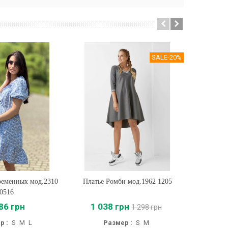
SALE
-20%
ременных мод.2310
ть
Платье Ромби мод.1962 1205
Купить
П
0516
86 грн
1 038 грн
1 298 грн
р :
S
M
L
Размер :
S
M
Р