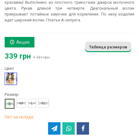
красавиц! Выполнено из плотного трикотажа джерси молочного
цвета. Рукав длиной три четверти. Диагональный волан
прикрывает потайные замочки для кормления. По низу изделия
идет широкий волан. Платье А-силуэта.
Акция
Таблица размеров
339 грн
1 131 грн
Цвет
Молочный
Размер
M
L
XL
S
Нет на складе