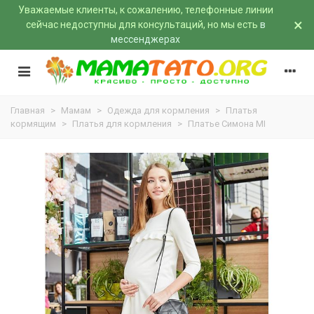
Уважаемые клиенты, к сожалению, телефонные линии
×
сейчас недоступны для консультаций, но мы есть
в
мессенджерах
Главная
>
Мамам
>
Одежда для кормления
>
Платья
кормящим
>
Платья для кормления
>
Платье Симона MI