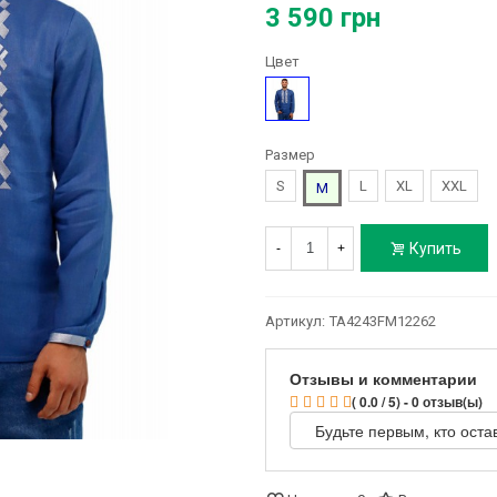
3 590 грн
Цвет
Синий
Размер
S
L
XL
XXL
M
Купить
-
+
Артикул:
TA4243FM12262
Отзывы и комментарии
( 0.0 / 5) - 0 отзыв(ы)
Будьте первым, кто оста