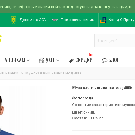
ению, телефонные линии сейчас недоступны для консультаций, но
Допомога ЗСУ
Повернись живим
Фонд С.Приту
Hot
ПАПОЧКАМ
УЮТ
СКИДКИ
БЛОГ
вышиванки
>
Мужская вышиванка мод.4006
Мужская вышиванка мод.4006
Фолк Мода
Основные характеристики мужск
Цвет
: синий.
Состав
: 100% лен.