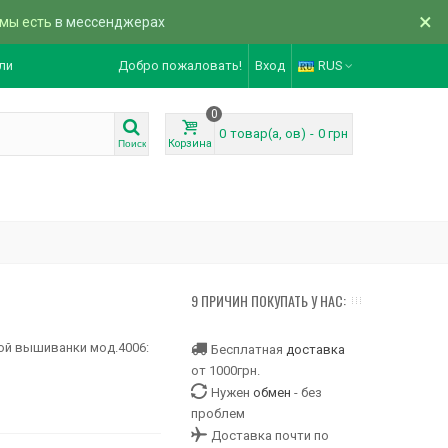
×
 мы есть
в мессенджерах
ли
Добро пожаловать!
Вход
RUS
0
0
товар(а, ов)
-
0 грн
Корзина
Поиск
9 ПРИЧИН ПОКУПАТЬ У НАС:
ой вышиванки мод.4006:
Бесплатная
доставка
от 1000грн.
Нужен
обмен
- без
проблем
Доставка почти по