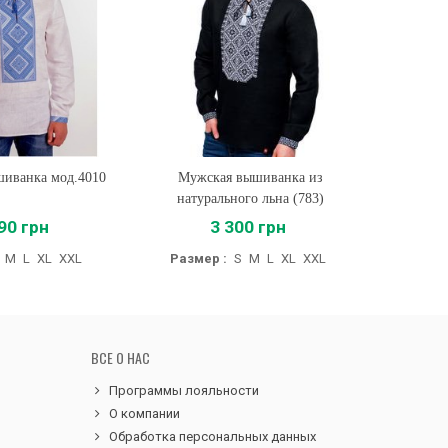
иванка мод.4010
ть
Мужская вышиванка из
Купить
Мужская
натурального льна (783)
90 грн
3 300 грн
M
L
XL
XXL
Размер :
S
M
L
XL
XXL
Разме
ВСЕ О НАС
Программы лояльности
О компании
Обработка персональных данных