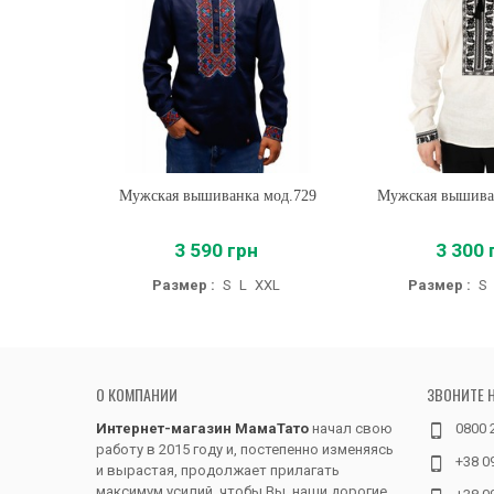
Мужская вышиванка мод.729
Купить
Мужская вышива
Купить
3 590 грн
3 300 
Размер :
S
L
XXL
Размер :
S
О КОМПАНИИ
ЗВОНИТЕ 
Интернет-магазин МамаТато
начал свою
0800 
работу в 2015 году и, постепенно изменяясь
+38 0
и вырастая, продолжает прилагать
максимум усилий, чтобы Вы, наши дорогие