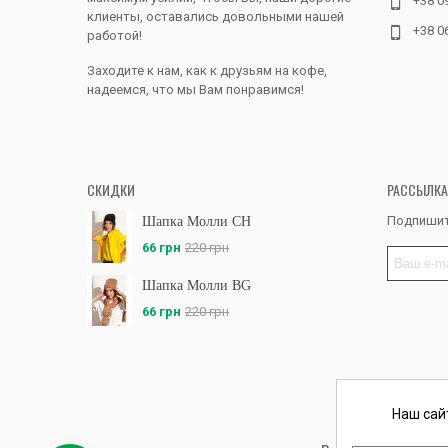
+38 0
клиенты, оставались довольными нашей
+38 0
работой!
Заходите к нам, как к друзьям на кофе,
надеемся, что мы Вам понравимся!
СКИДКИ
РАССЫЛКА
Подпишит
Шапка Молли CH
66 грн
220 грн
Шапка Молли BG
66 грн
220 грн
Наш сай