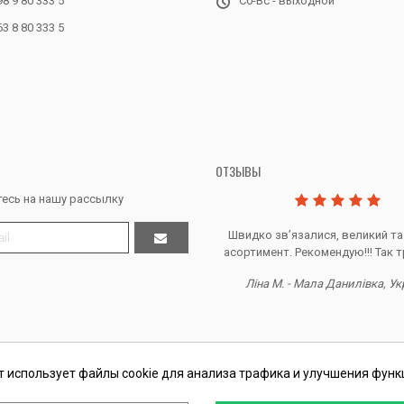
98 9 80 333 5
Сб-Вс - выходной
63 8 80 333 5
ОТЗЫВЫ
есь на нашу рассылку
Дякую за все, продавець супер.
Швидко звʼязалися, великий та
асортимент. Рекомендую!!! Так т
Тетяна Ж. - Кривий ріг, Україна
Ліна М. - Мала Данилівка, Ук
т использует файлы cookie для анализа трафика и улучшения функ