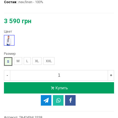
Состав:
лен/linen​ - 100%
3 590 грн
Цвет
Белый
Размер
M
L
XL
XXL
S
-
+
Купить
Артикул:
TA4243HL3338