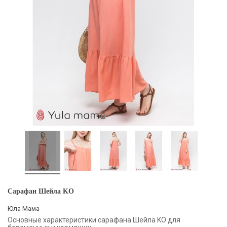
Сарафан Шейла KO
Юла Мама
Основные характеристики сарафана Шейла KO для