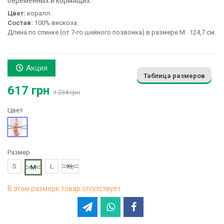
беременных и кормящих:
Цвет:
коралл.
Состав:
100% вискоза.
Длина по спинке (от 7-го шейного позвонка) в размере М: 124,7 см.
Акция
Таблица размеров
617 грн
1 234 грн
Цвет
Коралл
Размер
S
L
XL
M
В этом размере товар отсутствует