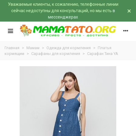
Уважаемые клиенты, к сожалению, телефонные линии
×
сейчас недоступны для консультаций, но мы есть
в
мессенджерах
Главная
>
Мамам
>
Одежда для кормления
>
Платья
кормящим
>
Сарафаны для кормления
>
Сарафан Тина YA