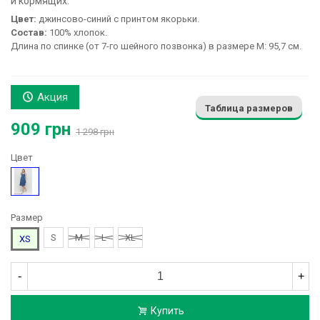
и кормящих:
Цвет:
джинсово-синий с принтом якорьки.
Состав:
100% хлопок.
Длина по спинке (от 7-го шейного позвонка) в размере М: 95,7 см.
Акция
Таблица размеров
909 грн
1 298 грн
Цвет
Синий
Размер
S
M
L
XL
XS
-
+
Купить