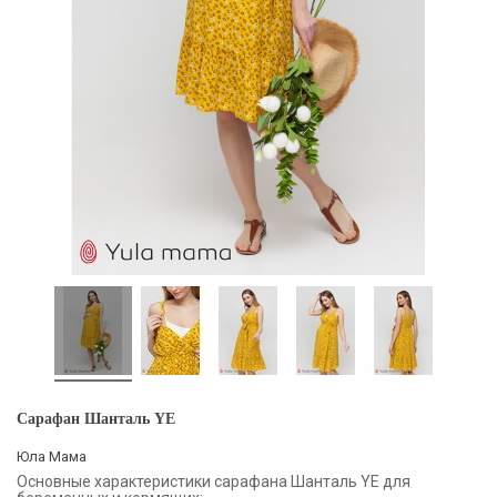
Сарафан Шанталь YE
Юла Мама
Основные характеристики сарафана Шанталь YE для