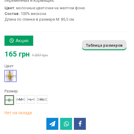
беременных и кормящих:
Цвет:
молочные цветочки на желтом фоне.
Состав:
100% вискоза.
Длина по спинке в размере М: 85,5 см.
Акция
Таблица размеров
165 грн
1 097 грн
Цвет
Желтый
Размер
M
L
XL
S
Нет на складе