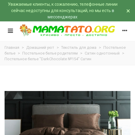
Уважаемые клиенты, к сожалению, телефонные линии
×
сейчас недоступны для консультаций, но мы есть
в
мессенджерах
Главная
>
Домашний уют
>
Текстиль для дома
>
Постельное
белье
>
Постельное белье родителям
>
Сатин однотонный
>
Постельное белье "DarkChocolate №154" Сатин