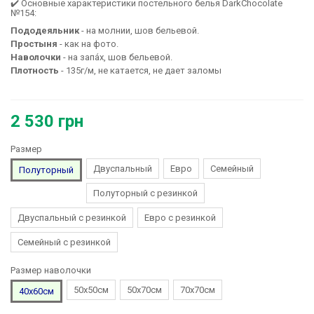
✔️ Основные характеристики постельного белья DarkChocolate
№154:
Пододеяльник
- на молнии, шов бельевой.
Простыня
- как на фото.
Наволочки
- на запа́х, шов бельевой.
Плотность
- 135г/м, не катается, не дает заломы
2 530 грн
Размер
Двуспальный
Евро
Семейный
Полуторный
Полуторный с резинкой
Двуспальный с резинкой
Евро с резинкой
Семейный с резинкой
Размер наволочки
50х50см
50х70см
70х70см
40х60см