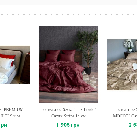
ье "PREMIUM
Постельное белье "Lux Bordo"
Купить
Постельное
Купи
ULTI Stripe
Сатин Stripe 1/1см
MOCCO" Сат
грн
1 905 грн
2 5