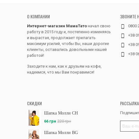
О КОМПАНИИ
ЗВОНИТЕ 
Интернет-магазин МамаТато
начал свою
0800 
работу в 2015 году и, постепенно изменяясь
+38 0
и вырастая, продолжает прилагать
максимум усилий, чтобы Вы, наши дорогие
+38 0
клиенты, оставались довольными нашей
+38 0
работой!
Заходите к нам, как к друзьям на кофе,
надеемся, что мы Вам понравимся!
СКИДКИ
РАССЫЛКА
Подпишит
Шапка Молли CH
66 грн
220 грн
Шапка Молли BG