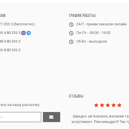
НАМ:
ГРАФИК РАБОТЫ:
21 333 5 (бесплатно)
24/7 - прием заказов онлайн
95 4 80 333 5
Пн-Пт - 09:00 - 19:00
98 9 80 333 5
Сб-Вс - выходной
63 8 80 333 5
ОТЗЫВЫ
есь на нашу рассылку
Дякую за все, продавець супер.
Швидко звʼязалися, великий та
асортимент. Рекомендую!!! Так т
Тетяна Ж. - Кривий ріг, Україна