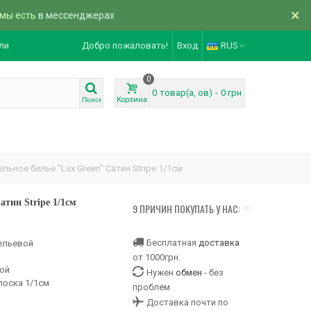
×
 мы есть
в мессенджерах
ли
Добро пожаловать!
Вход
RUS
0
0
товар(а, ов)
-
0 грн
Корзина
Поиск
льное белье "Lux Green" Сатин Stripe 1/1см
атин Stripe 1/1см
9 ПРИЧИН ПОКУПАТЬ У НАС:
Бесплатная
доставка
ельевой
от 1000грн.
вой
Нужен
обмен
- без
лоска 1/1см
проблем
Доставка почти по