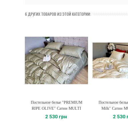
6 ДРУГИХ ТОВАРОВ ИЗ ЭТОЙ КАТЕГОРИИ:
Постельное белье "PREMIUM
Купить
Постельное бел
Купить
RIPE OLIVE" Сатин MULTI
Milk" Сатин M
Stripe
2 530 грн
2 530 