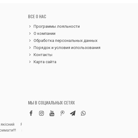
ВСЕ О НАС
Программы лояльности
О компании
Обработка персональных данных
Порядок и условия использования
Контакты
Карта сайта
МЫ В СОЦИАЛЬНЫХ СЕТЯХ
 якісний
Робила замовлення дитячих вельветових
Чудовий сервіс, 
римати!!!
штанів. Дуже вдячна магазину, доставка
надіслали замовле
швидка, якість виробу висока, розмір