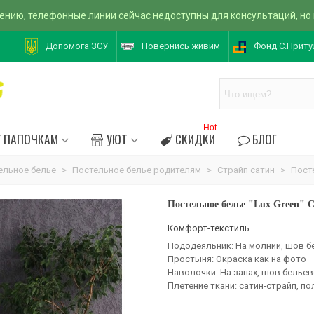
ению, телефонные линии сейчас недоступны для консультаций, но
Допомога ЗСУ
Повернись живим
Фонд С.Приту
Hot
ПАПОЧКАМ
УЮТ
СКИДКИ
БЛОГ
ельное белье
>
Постельное белье родителям
>
Страйп сатин
>
Посте
Постельное белье "Lux Green" С
Комфорт-текстиль
Пододеяльник: На молнии, шов б
Простыня: Окраска как на фото
Наволочки: На запах, шов белье
Плетение ткани: сатин-страйп, по