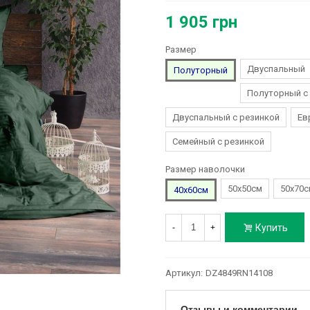
1 905 грн
Размер
Двуспальный
Полуторный
Полуторный с
Двуспальный с резинкой
Ев
Семейный с резинкой
Размер наволочки
50х50см
50х70с
40х60см
Купить
-
+
Артикул:
DZ4849RN14108
Отзывы и комментарии