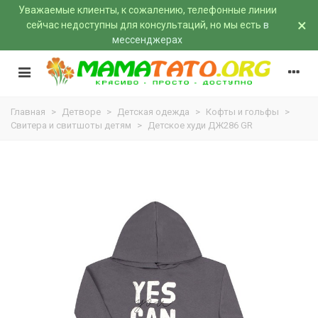
Уважаемые клиенты, к сожалению, телефонные линии
×
сейчас недоступны для консультаций, но мы есть
в
мессенджерах
Главная
>
Детворе
>
Детская одежда
>
Кофты и гольфы
>
Свитера и свитшоты детям
>
Детское худи ДЖ286 GR