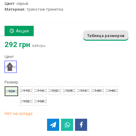
Цвет:
серый.
Материал:
трикотаж тринитка.
Акция
Таблица размеров
292 грн
644 грн
Цвет
Серый
Размер
110
116
122
128
134
140
146
104
152
158
Нет на складе