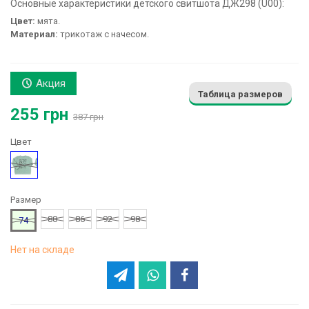
Основные характеристики детского свитшота ДЖ298 (U00):
Цвет:
мята.
Материал:
трикотаж с начесом.
Акция
Таблица размеров
255 грн
387 грн
Цвет
Мятный
Размер
80
86
92
98
74
Нет на складе