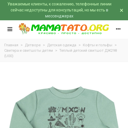
Уважаемые клиенты, к сожалению, телефонные линии
×
сейчас недоступны для консультаций, но мы есть
в
мессенджерах
Главная
>
Детворе
>
Детская одежда
>
Кофты и гольфы
>
Свитера и свитшоты детям
>
Теплый детский свитшот ДЖ298
(U00)