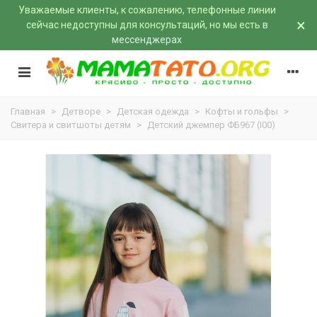
Уважаемые клиенты, к сожалению, телефонные линии
×
сейчас недоступны для консультаций, но мы есть
в
мессенджерах
Главная
>
Детворе
>
Детская одежда
>
Кофты и гольфы
>
Свитера и свитшоты детям
>
Детский джемпер ФБ967 (I00)