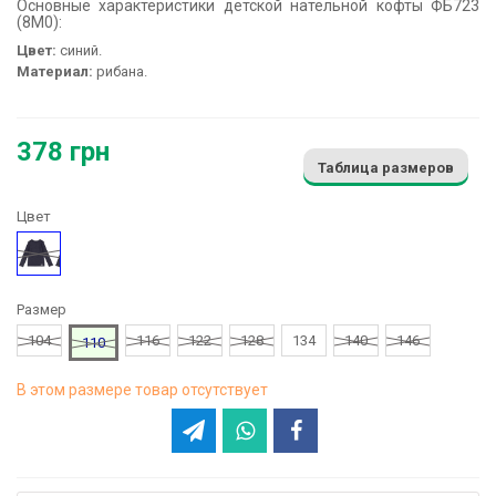
Основные характеристики детской нательной кофты ФБ723
(8M0):
Цвет:
синий.
Материал:
рибана.
378 грн
Таблица размеров
Цвет
Синий
Размер
104
116
122
128
134
140
146
110
В этом размере товар отсутствует