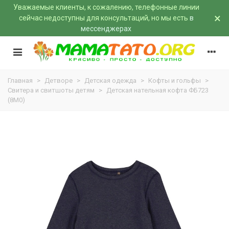
Уважаемые клиенты, к сожалению, телефонные линии
×
сейчас недоступны для консультаций, но мы есть
в
мессенджерах
Главная
>
Детворе
>
Детская одежда
>
Кофты и гольфы
>
Свитера и свитшоты детям
>
Детская нательная кофта ФБ723
(8M0)