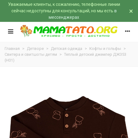
Уважаемые клиенты, к сожалению, телефонные линии
×
сейчас недоступны для консультаций, но мы есть
в
мессенджерах
Главная
>
Детворе
>
Детская одежда
>
Кофты и гольфы
>
Свитера и свитшоты детям
>
Теплый детский джемпер ДЖ353
(H01)