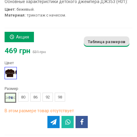
Основные характеристики детского джемпера ДЖ353 (H01):
Цвет:
бежевый.
Материал:
трикотаж с начесом.
Акция
Таблица размеров
469 грн
531 грн
Цвет
Коричневый
Размер
80
86
92
98
74
В этом размере товар отсутствует