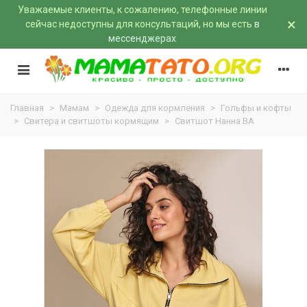
Уважаемые клиенты, к сожалению, телефонные линии
×
сейчас недоступны для консультаций, но мы есть
в
мессенджерах
Главная
>
Мамам
>
Одежда для кормления
>
Гольфы и кофты
>
Свитера и свитшоты кормящим
>
Свитшот Нанна BA