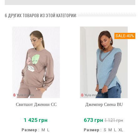
6 ДРУГИХ ТОВАРОВ ИЗ ЭТОЙ КАТЕГОРИИ:
SALE
-40%
Свитшот Дженни CC
Джемпер Сиена BU
1 425 грн
673 грн
1 121 грн
Размер :
M
L
Размер :
S
M
L
XL