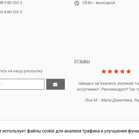
98 9 80 333 5
Сб-Вс - выходной
63 8 80 333 5
ОТЗЫВЫ
есь на нашу рассылку
Дякую за все, продавець супер.
Швидко звʼязалися, великий та
асортимент. Рекомендую!!! Так т
Тетяна Ж. - Кривий ріг, Україна
Ліна М. - Мала Данилівка, Ук
т использует файлы cookie для анализа трафика и улучшения функ