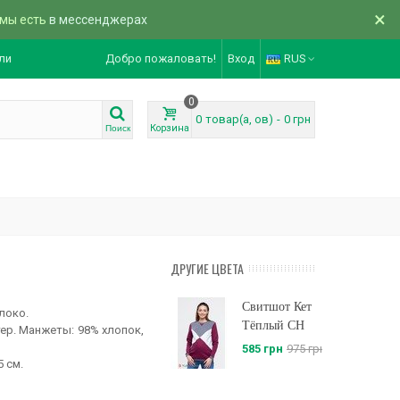
×
 мы есть
в мессенджерах
ли
Добро пожаловать!
Вход
RUS
0
0
товар(а, ов)
-
0 грн
Корзина
Поиск
ДРУГИЕ ЦВЕТА
Свитшот Кет
локо.
Тёплый CH
тер. Манжеты: 98% хлопок,
585 грн
975 грн
5 см.