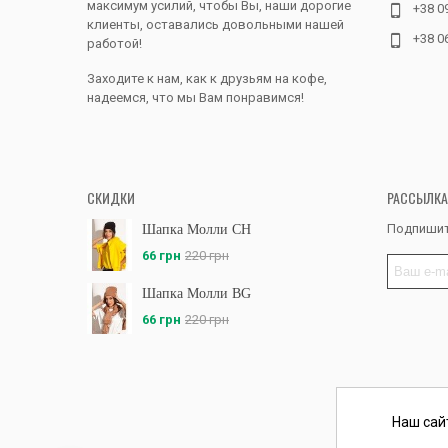
максимум усилий, чтобы Вы, наши дорогие
+38 0
клиенты, оставались довольными нашей
+38 0
работой!
Заходите к нам, как к друзьям на кофе,
надеемся, что мы Вам понравимся!
СКИДКИ
РАССЫЛКА
Подпишит
Шапка Молли CH
66 грн
220 грн
Шапка Молли BG
66 грн
220 грн
Наш сай