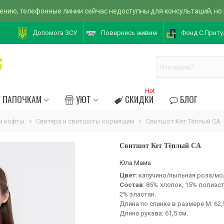
ению, телефонные линии сейчас недоступны для консультаций, но
Допомога ЗСУ
Повернись живим
Фонд С.Приту
Hot
ПАПОЧКАМ
УЮТ
СКИДКИ
БЛОГ
и кофты
>
Свитера и свитшоты кормящим
>
Свитшот Кет Тёплый CA
Свитшот Кет Тёплый CA
Юла Мама
Цвет
: капучино/пыльная роза/мо
Состав
: 85% хлопок, 15% полиэс
2% эластан.
Длина по спинке в размере М: 62,
Длина рукава: 61,5 см.