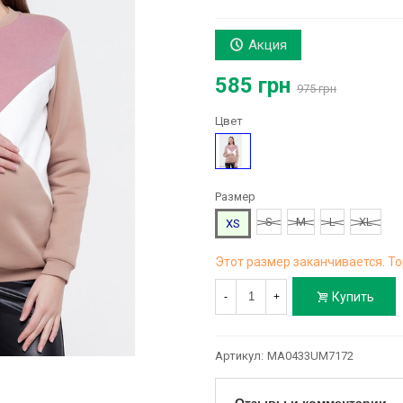
Акция
585 грн
975 грн
Цвет
Бежевый
Размер
S
M
L
XL
XS
Этот размер заканчивается. То
Купить
-
+
Артикул:
MA0433UM7172
Отзывы и комментарии