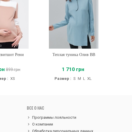
свитшот Рени
ть
Теплая туника Олив BB
Купить
Кофта 
рн
1 710 грн
899 грн
ер :
XS
Размер :
S
M
L
XL
ВСЕ О НАС
Программы лояльности
О компании
Обработка персональных данных