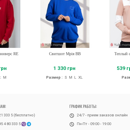
Юниверс RE
Свитшот Мрія BB
Купить
Теплый 
Купи
грн
1 330 грн
539 г
:
M
Размер :
S
M
L
XL
Разм
НАМ:
ГРАФИК РАБОТЫ:
21 333 5 (бесплатно)
24/7 - прием заказов онлайн
95 4 80 333 5
Пн-Пт - 09:00 - 19:00