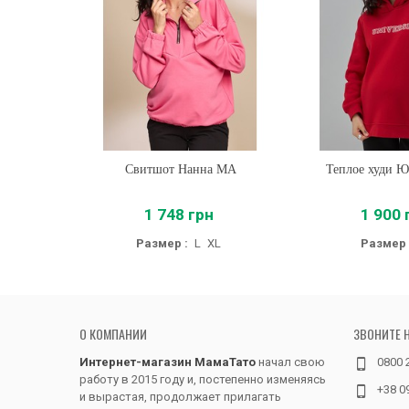
Свитшот Нанна MA
Купить
Теплое худи 
Купить
1 748 грн
1 900 
Размер :
L
XL
Размер 
О КОМПАНИИ
ЗВОНИТЕ 
Интернет-магазин МамаТато
начал свою
0800 
работу в 2015 году и, постепенно изменяясь
+38 0
и вырастая, продолжает прилагать