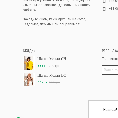
+38 0
клиенты, оставались довольными нашей
+38 0
работой!
Заходите к нам, как к друзьям на кофе,
надеемся, что мы Вам понравимся!
СКИДКИ
РАССЫЛКА
Подпишит
Шапка Молли CH
66 грн
220 грн
Шапка Молли BG
66 грн
220 грн
Наш сай