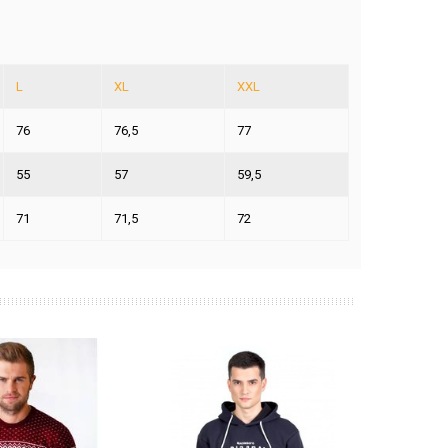
L
XL
XXL
76
76,5
77
55
57
59,5
71
71,5
72