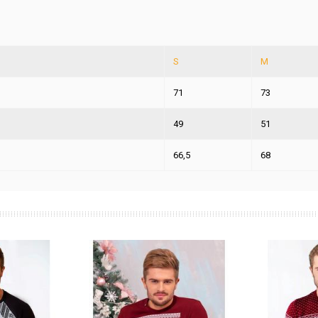
S
M
71
73
49
51
66,5
68