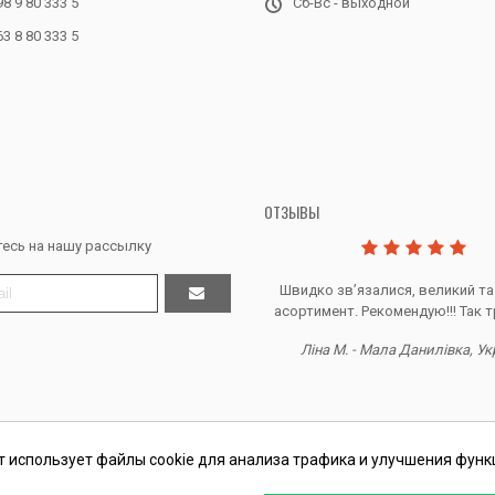
98 9 80 333 5
Сб-Вс - выходной
63 8 80 333 5
ОТЗЫВЫ
есь на нашу рассылку
Дякую за все, продавець супер.
Швидко звʼязалися, великий та
асортимент. Рекомендую!!! Так т
Тетяна Ж. - Кривий ріг, Україна
Ліна М. - Мала Данилівка, Ук
т использует файлы cookie для анализа трафика и улучшения функ