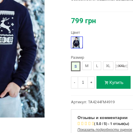
799 грн
Цвет
Синий
Размер
M
L
XL
XXL
S
Купить
-
+
Артикул:
TA4244FM4919
Отзывы и комментарии
( 5.0 / 5) - 1 отзыв(ы)
Показать подробности оценок