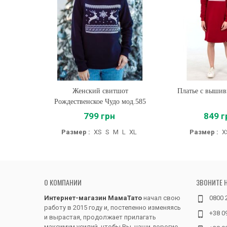
Женский свитшот
Купить
Платье с вышив
Купить
Рождественское Чудо мод.585
799 грн
849 г
Размер :
XS
S
M
L
XL
Размер :
X
О КОМПАНИИ
ЗВОНИТЕ 
Интернет-магазин МамаТато
начал свою
0800 
работу в 2015 году и, постепенно изменяясь
+38 0
и вырастая, продолжает прилагать
максимум усилий, чтобы Вы, наши дорогие