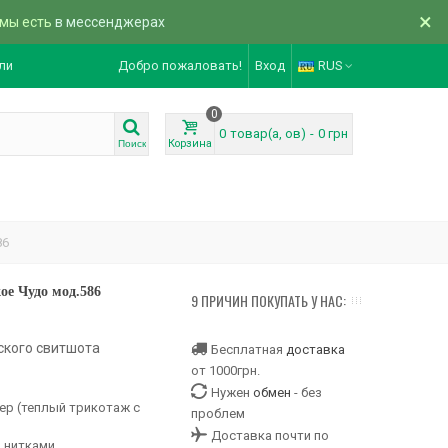
×
 мы есть
в мессенджерах
ли
Добро пожаловать!
Вход
RUS
0
0
товар(а, ов)
-
0 грн
Корзина
Поиск
86
ое Чудо мод.586
9 ПРИЧИН ПОКУПАТЬ У НАС:
ского свитшота
Бесплатная
доставка
от 1000грн.
Нужен
обмен
- без
ер (теплый трикотаж с
проблем
Доставка почти по
 нитками.