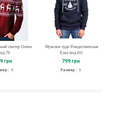
ный свитер Олени
ть
Мужское худи Рождественская
Купить
од.79
Ёлка мод.611
9 грн
799 грн
мер :
S
Размер :
S