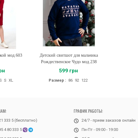
кой мод.603
Детский свитшот для мальчика
Купить
Рождественское Чудо мод.238
рн
599 грн
S
S
XL
Размер :
86
92
122
НАМ:
ГРАФИК РАБОТЫ:
21 333 5 (бесплатно)
24/7 - прием заказов онлайн
95 4 80 333 5
Пн-Пт - 09:00 - 19:00