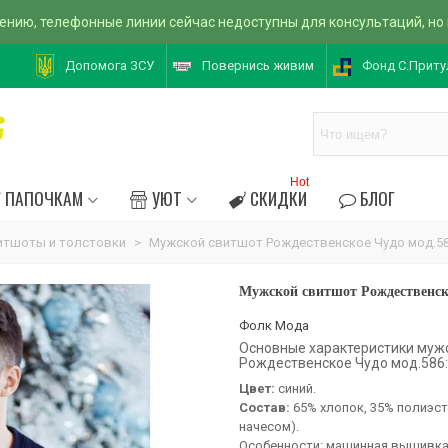
ению, телефонные линии сейчас недоступны для консультаций, но
Допомога ЗСУ
Повернись живим
Фонд С.Приту
Hot
ПАПОЧКАМ
УЮТ
СКИДКИ
БЛОГ
витшоты и толстовки
>
Мужской свитшот Рождественское Чудо мод.5
Мужской свитшот Рождественск
Фолк Мода
Основные характеристики муж
Рождественское Чудо мод.586:
Цвет:
синий.
Состав:
65% хлопок, 35% полиэст
начесом).
Особенности: машинная вышивка