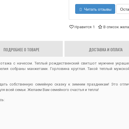
Читать отзывы
Оста
Нравится
1
В список жел
ПОДРОБНЕЕ О ТОВАРЕ
ДОСТАВКА И ОПЛАТА
котажа с начесом. Теплый рождественский свитшот мужчине украш
делия собраны манжетами. Горловина круглая. Такой теплый мужск
ать собственную семейную сказку к зимним праздникам! Это отли
ля всей семьи. Желаем Вам семейного счастья и тепла!
сь: