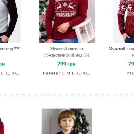
от мод.579
Мужской свитшот
Купить
Мужской вяза
Купи
Рождественский мод.531
м
рн
799 грн
79
L
XL
XXL
Размер :
S
M
L
XL
XXL
Раз