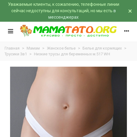
Уважаемые клиенты, к сожалению, телефонные линии
×
сейчас недоступны для консультаций, но мы есть
в
мессенджерах
Главная
>
Мамам
>
Женское белье
>
Белье для кормящих
>
Трусики 3в1
>
Низкие трусы для беременных м.517 WH