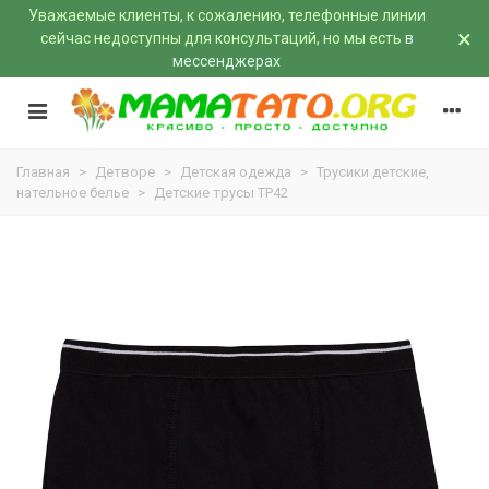
Уважаемые клиенты, к сожалению, телефонные линии
×
сейчас недоступны для консультаций, но мы есть
в
мессенджерах
Главная
>
Детворе
>
Детская одежда
>
Трусики детские,
нательное белье
>
Детские трусы ТР42