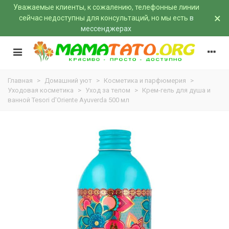
Уважаемые клиенты, к сожалению, телефонные линии
×
сейчас недоступны для консультаций, но мы есть
в
мессенджерах
Главная
>
Домашний уют
>
Косметика и парфюмерия
>
Уходовая косметика
>
Уход за телом
>
Крем-гель для душа и
ванной Tesori d'Oriente Ayuverda 500 мл