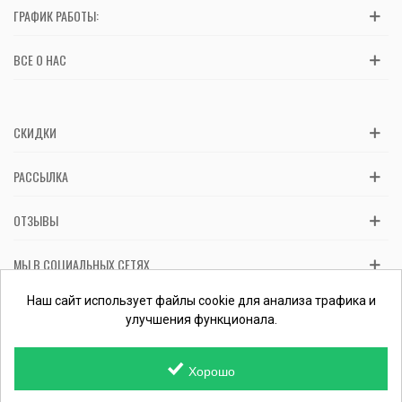
ГРАФИК РАБОТЫ:
ВСЕ О НАС
СКИДКИ
РАССЫЛКА
ОТЗЫВЫ
МЫ В СОЦИАЛЬНЫХ СЕТЯХ
Вас обслуживает ФЛП Косташ С.И., номер записи в ЕГР 2 673 000
Наш сайт использует файлы cookie для анализа трафика и
0000 057597 от 06.01.2017.
Проверить ФЛП
улучшения функционала.
Хорошо