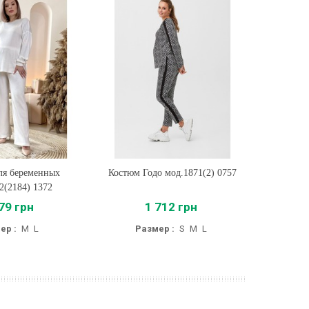
ля беременных
ть
Костюм Годо мод.1871(2) 0757
Купить
Кост
2(2184) 1372
мод
79 грн
1 712 грн
ер :
M
L
Размер :
S
M
L