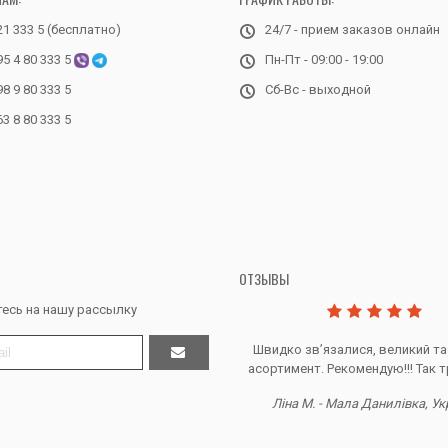
21 333 5 (бесплатно)
24/7 - прием заказов онлайн
95 4 80 333 5
Пн-Пт - 09:00 - 19:00
98 9 80 333 5
Сб-Вс - выходной
63 8 80 333 5
ОТЗЫВЫ
есь на нашу рассылку
Дякую за все, продавець супер.
Швидко звʼязалися, великий та
асортимент. Рекомендую!!! Так т
Тетяна Ж. - Кривий ріг, Україна
Ліна М. - Мала Данилівка, Ук