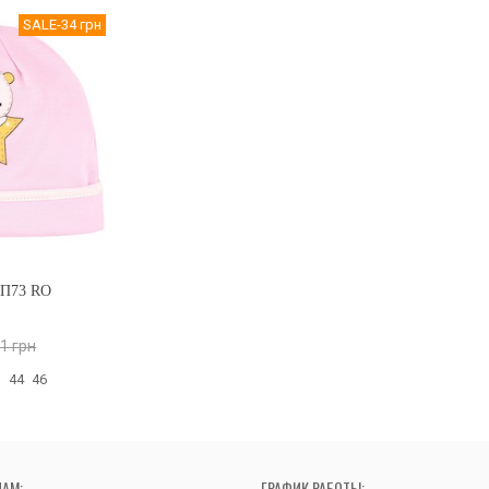
SALE
-34 грн
П73 RO
1 грн
:
44
46
НАМ:
ГРАФИК РАБОТЫ: