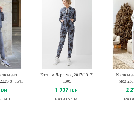
стюм для
Костюм Лари мод.2017(1913)
Купить
Костюм д
Купи
2229(8) 1641
1305
мод.231
грн
1 907 грн
2 2
S
M
L
Размер :
M
Разм