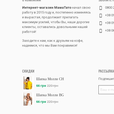
Интернет-магазин МамаТато
начал свою
0800 
работу в 2015 году и, постепенно изменяясь
+38 0
и вырастая, продолжает прилагать
максимум усилий, чтобы Вы, наши дорогие
+38 0
клиенты, оставались довольными нашей
+38 0
работой!
Заходите к нам, как к друзьям на кофе,
надеемся, что мы Вам понравимся!
СКИДКИ
РАССЫЛКА
Подпишит
Шапка Молли CH
66 грн
220 грн
Шапка Молли BG
66 грн
220 грн