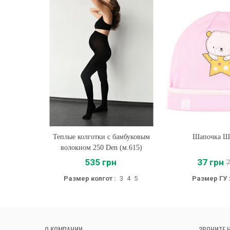
Теплые колготки с бамбуковым
Купить
Шапочка Ш
Купить
волокном 250 Den (м.615)
535 грн
37 грн
7
Размер колгот :
3
4
5
Размер ГУ 
О КОМПАНИИ
ЗВОНИТЕ 