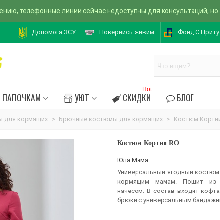
ению, телефонные линии сейчас недоступны для консультаций, но
Допомога ЗСУ
Повернись живим
Фонд С.Приту
Hot
ПАПОЧКАМ
УЮТ
СКИДКИ
БЛОГ
 для кормящих
>
Брючные костюмы для кормящих
>
Костюм Кортн
Костюм Кортни RO
Юла Мама
Универсальный ягодный костюм
кормящим мамам. Пошит из 
начесом. В состав входит кофт
брюки с универсальным бандажн