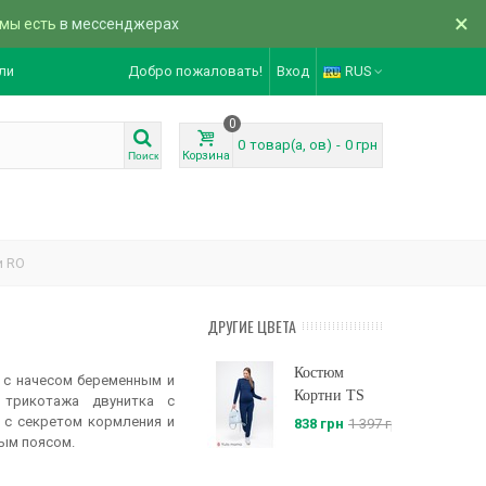
×
 мы есть
в мессенджерах
ли
Добро пожаловать!
Вход
RUS
0
0
товар(а, ов)
-
0 грн
Корзина
Поиск
и RO
ДРУГИЕ ЦВЕТА
Костюм
 с начесом беременным и
Кортни TS
трикотажа двунитка с
а с секретом кормления и
838 грн
1 397 грн
ым поясом.