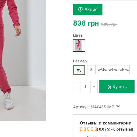
Акция
838 грн
1 397 грн
Цвет
Розовый
Размер
S
M
L
XL
XS
Купить
-
+
Артикул:
MA0435UM7179
Отзывы и комментарии
( 0.0 / 5) - 0 отзыв(ы)