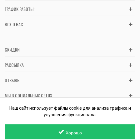
ГРАФИК РАБОТЫ:
ВСЕ О НАС
СКИДКИ
РАССЫЛКА
ОТЗЫВЫ
МЫ В СОЦИАЛЬНЫХ СЕТЯХ
Вас обслуживает ФЛП Косташ С.И., номер записи в ЕГР 2 673 000
Наш сайт использует файлы cookie для анализа трафика и
0000 057597 от 06.01.2017.
Проверить ФЛП
улучшения функционала.
Хорошо