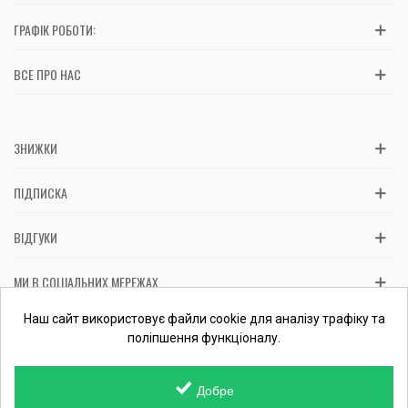
ГРАФІК РОБОТИ:
ВСЕ ПРО НАС
ЗНИЖКИ
ПІДПИСКА
ВІДГУКИ
МИ В СОЦІАЛЬНИХ МЕРЕЖАХ
Вас обслуговує: ФОП Косташ С.І., номер запису в ЄДР 2 673 000
Наш сайт використовує файли cookie для аналізу трафіку та
0000 057597 від 06.01.2017.
Перевірити ФОП
поліпшення функціоналу.
Добре