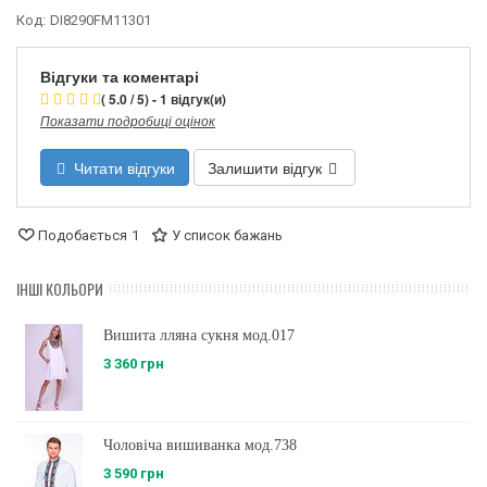
Код:
DI8290FM11301
Відгуки та коментарі
( 5.0 / 5) - 1 відгук(и)
Показати подробиці оцінок
Читати відгуки
Залишити відгук
Подобається
1
У список бажань
ІНШІ КОЛЬОРИ
Вишита лляна сукня мод.017
3 360 грн
Чоловіча вишиванка мод.738
3 590 грн