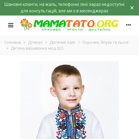
Шановні клієнти, на жаль, телефонні лінії зараз недоступні
×
для консультацій, але ми є
в месенджерах
Головна
>
Дітворі
>
Дитячий одяг
>
Сорочки, блузи та льолі
>
Дитяча вишиванка мод.025