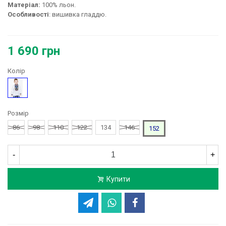
Матеріал:
100% льон.
Особливості
: вишивка гладдю.
1 690 грн
Колір
Білий
Розмір
86
98
110
122
134
146
152
-
+
Купити