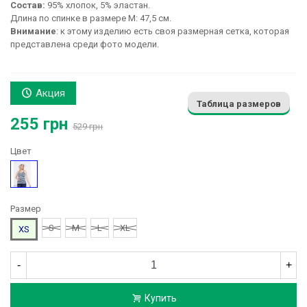
Состав:
95% хлопок, 5% эластан.
Длина по спинке в размере М: 47,5 см.
Внимание
: к этому изделию есть своя размерная сетка, которая
представлена среди фото модели.
Акция
Таблица размеров
255 грн
529 грн
Цвет
Рисунок
Размер
S
M
L
XL
XS
-
+
Купить