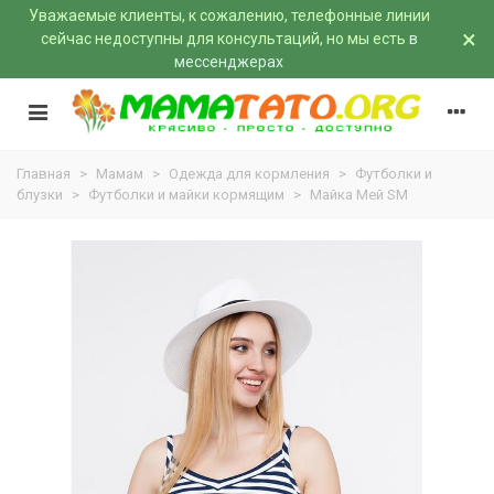
Уважаемые клиенты, к сожалению, телефонные линии
×
сейчас недоступны для консультаций, но мы есть
в
мессенджерах
Главная
>
Мамам
>
Одежда для кормления
>
Футболки и
блузки
>
Футболки и майки кормящим
>
Майка Мей SM