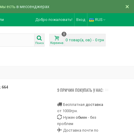
×
 мы есть
в мессенджерах
ли
Добро пожаловать!
Вход
RUS
0
0
товар(а, ов)
-
0 грн
Корзина
Поиск
 664
9 ПРИЧИН ПОКУПАТЬ У НАС:
Бесплатная
доставка
от 1000грн.
Нужен
обмен
- без
проблем
Доставка почти по