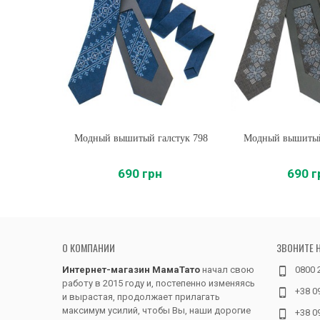
Модный вышитый галстук 798
Купить
Модный вышитый
Купить
690 грн
690 г
О КОМПАНИИ
ЗВОНИТЕ 
Интернет-магазин МамаТато
начал свою
0800 
работу в 2015 году и, постепенно изменяясь
+38 0
и вырастая, продолжает прилагать
максимум усилий, чтобы Вы, наши дорогие
+38 0