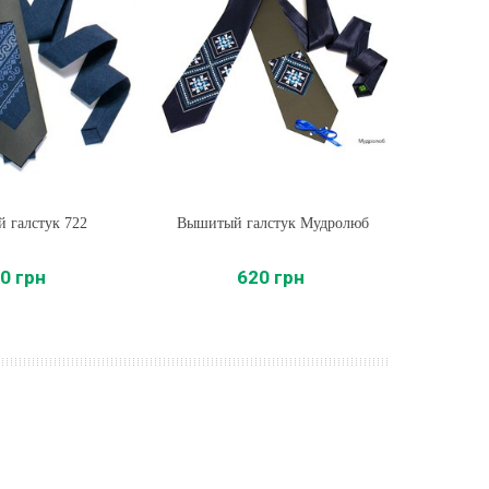
 галстук 722
ть
Вышитый галстук Мудролюб
Купить
Выш
0 грн
620 грн