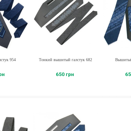
стук 954
Тонкий вышитый галстук 682
Купить
Вышитый
Купи
рн
650 грн
65