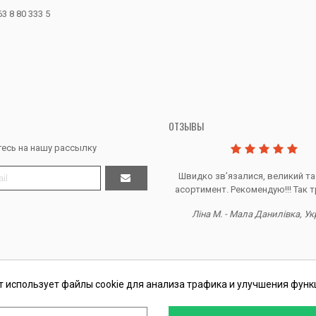
63 8 80 333 5
ОТЗЫВЫ
есь на нашу рассылку
Дякую за все, продавець супер.
Швидко звʼязалися, великий та
асортимент. Рекомендую!!! Так т
Тетяна Ж. - Кривий ріг, Україна
Ліна М. - Мала Данилівка, Ук
т использует файлы cookie для анализа трафика и улучшения функ
П Косташ С.И., номер записи в ЕГР 2 673 000 0000 057597 от 06.01.