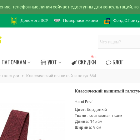
ению, телефонные линии сейчас недоступны для консультаций, но
Допомога ЗСУ
Повернись живим
Фонд С.Приту
Hot
ПАПОЧКАМ
УЮТ
СКИДКИ
БЛОГ
 галстуки
>
Классический вышитый галстук 664
Классический вышитый галстук
Наші Речі
Цвет:
бордовый
Ткань:
костюмная ткань
Длина:
145 см
Ширина:
9 см