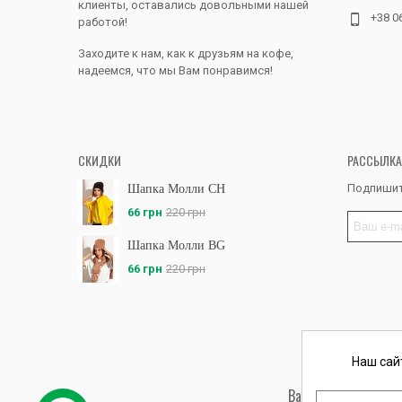
клиенты, оставались довольными нашей
+38 0
работой!
Заходите к нам, как к друзьям на кофе,
надеемся, что мы Вам понравимся!
СКИДКИ
РАССЫЛКА
Подпишит
Шапка Молли CH
66 грн
220 грн
Шапка Молли BG
66 грн
220 грн
Наш сай
Вас обслуживает ФЛ