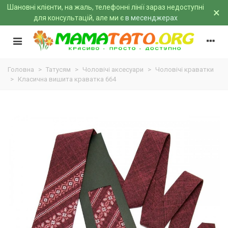
Шановні клієнти, на жаль, телефонні лінії зараз недоступні
×
для консультацій, але ми є
в месенджерах
Головна
>
Татусям
>
Чоловічі аксесуари
>
Чоловічі краватки
>
Класична вишита краватка 664