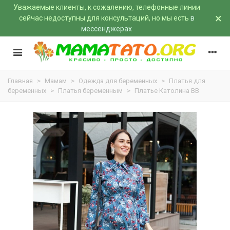
Уважаемые клиенты, к сожалению, телефонные линии
×
сейчас недоступны для консультаций, но мы есть
в
мессенджерах
Главная
>
Мамам
>
Одежда для беременных
>
Платья для
беременных
>
Платья беременным
>
Платье Католина BB