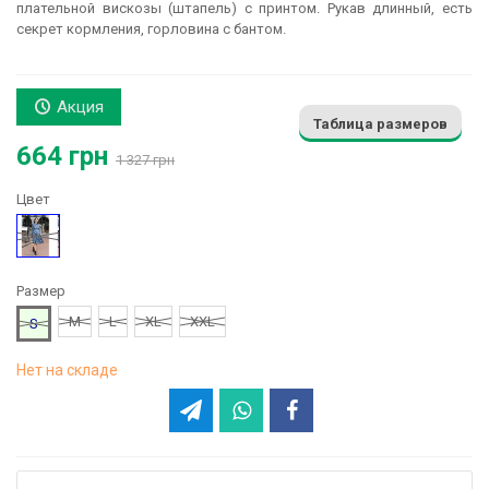
плательной вискозы (штапель) с принтом. Рукав длинный, есть
секрет кормления, горловина с бантом.
Акция
Таблица размеров
664 грн
1 327 грн
Цвет
Голубой
Размер
M
L
XL
XXL
S
Нет на складе