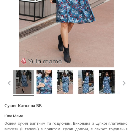
Сукня Католіна BB
Юла Мама
Осіння сукня вагітним та годуючим. Виконана з цупкої плательної
віскози (штапель) з принтом. Рукав довгий, є секрет годування,