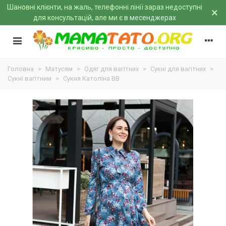
Шановні клієнти, на жаль, телефонні лінії зараз недоступні
×
для консультацій, але ми є
в месенджерах
Головна
>
Матусям
>
Одяг для вагітних
>
Сукні для вагітних
>
Сукні вагітним
>
Сукня Католіна BB