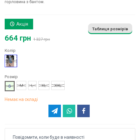
горловина з бантом.
Акція
Таблиця розмірів
664 грн
1 327 грн
Колір
Блакитний
Розмір
M
L
XL
XXL
S
Немає на складі
Повідомити, коли буде в наявності