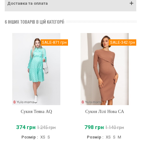
Доставка та оплата
6 ІНШИХ ТОВАРІВ В ЦІЙ КАТЕГОРІЇ:
SALE
-871 грн
SALE
-342 грн
Сукня Теяна AQ
Сукня Лілі Нова CA
374 грн
798 грн
1 245 грн
1 140 грн
Розмір :
XS
S
Розмір :
XS
S
M