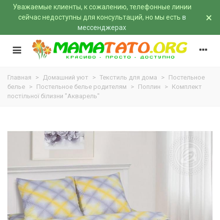
Уважаемые клиенты, к сожалению, телефонные линии
×
сейчас недоступны для консультаций, но мы есть
в
мессенджерах
Главная
>
Домашний уют
>
Текстиль для дома
>
Постельное
белье
>
Постельное белье родителям
>
Поплин
>
Комплект
постільної білизни "Акварель"