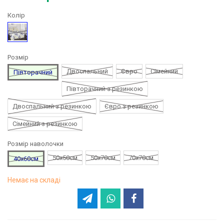
Колір
Малюнок
Розмір
Двоспальний
Євро
Сімейний
Півторачний
Півторачний з резинкою
Двоспальний з резинкою
Євро з резинкою
Сімейний з резинкою
Розмір наволочки
50х50см
50х70см
70х70см
40х60см
Немає на складі