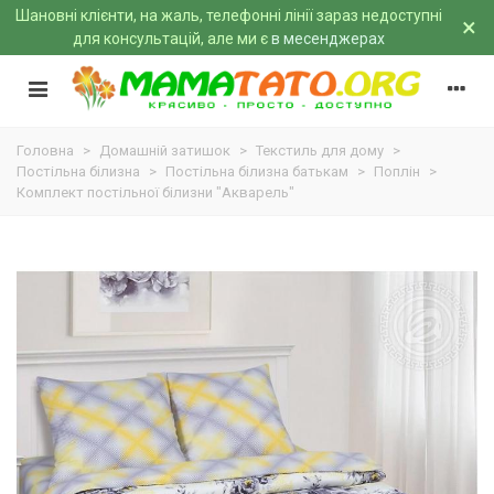
Шановні клієнти, на жаль, телефонні лінії зараз недоступні
×
для консультацій, але ми є
в месенджерах
Головна
>
Домашній затишок
>
Текстиль для дому
>
Постільна білизна
>
Постільна білизна батькам
>
Поплін
>
Комплект постільної білизни "Акварель"